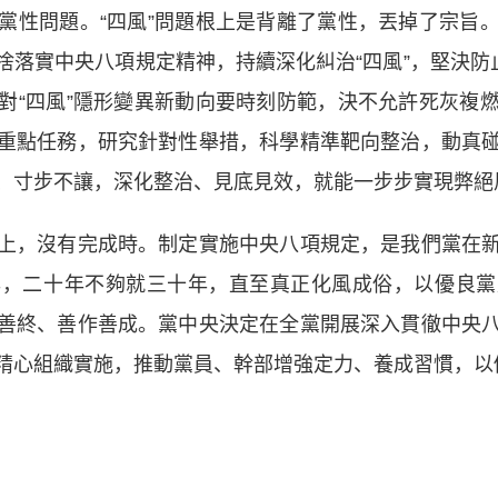
性問題。“四風”問題根上是背離了黨性，丟掉了宗旨。
落實中央八項規定精神，持續深化糾治“四風”，堅決防
對“四風”隱形變異新動向要時刻防範，決不允許死灰複
重點任務，研究針對性舉措，科學精準靶向整治，動真
、寸步不讓，深化整治、見底見效，就能一步步實現弊絕
，沒有完成時。制定實施中央八項規定，是我們黨在新
年，二十年不夠就三十年，直至真正化風成俗，以優良黨
善終、善作善成。黨中央決定在全黨開展深入貫徹中央
精心組織實施，推動黨員、幹部增強定力、養成習慣，以