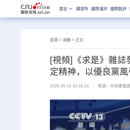
語言
講習所
國際漫評
國際銳評
首頁
>
滾動
> 正文
[視頻]《求是》雜
定精神，以優良黨風
2025-05-16 20:16:24
來源：
中央廣電