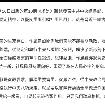
月16日出版的第10期《求是》雜誌發表中共中央總書記
定精神，以優良黨風引領社風民風》。這是習近平總書記20
的生死存亡。作風建設關係我們黨能不能長期執政、履
弊端，從制定和執行中央八項規定破題，解決了新形勢
全面從嚴治黨的革命性鍛造，紀律鬆弛、作風飄浮狀況
然一新，社風民風持續向好，重塑了黨在人民心中的形象
是從嚴要求，體現黨要管黨、從嚴治黨，從中央政治局
格執行中央八項規定，就是要以實際行動給全黨改進作
做給一級看，自覺起示範帶頭作用。只要我們動真格抓，