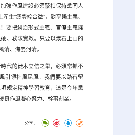
加強作風建設必須緊扣保持黨同人
止産生“疲勞綜合徵”，對享樂主義、
燃！要把糾治形式主義、官僚主義擺
碰硬、務求實效。只要以滾石上山的
風清、海晏河清。
時代的徙木立信之舉，必須常抓不
風引領社風民風。我們要以踏石留
八項規定精神學習教育，這是今年黨
優良作風凝心聚力、幹事創業。
分享：