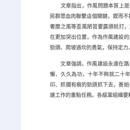
文章指出，作風問題本質上是黨
民群眾血肉聯繫這個關鍵，鍥而不捨
奢靡之風等歪風陋習要露頭就打，
在更加突出位置，作為作風建設的
勁頭、爬坡過坎的勇氣，保持定力
文章強調，作風建設永遠在路上
懈、久久為功，十年不夠就二十
印、抓鐵有痕的勁頭抓下去，善始
建工作的重點任務。各級黨組織要