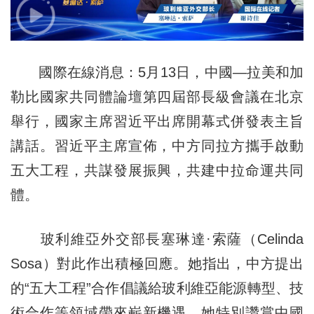
國際在線消息：5月13日，中國—拉美和加
勒比國家共同體論壇第四屆部長級會議在北京
舉行，國家主席習近平出席開幕式併發表主旨
講話。習近平主席宣佈，中方同拉方攜手啟動
五大工程，共謀發展振興，共建中拉命運共同
體。
玻利維亞外交部長塞琳達·索薩（Celinda
Sosa）對此作出積極回應。她指出，中方提出
的“五大工程”合作倡議給玻利維亞能源轉型、技
術合作等領域帶來嶄新機遇。她特別讚賞中國