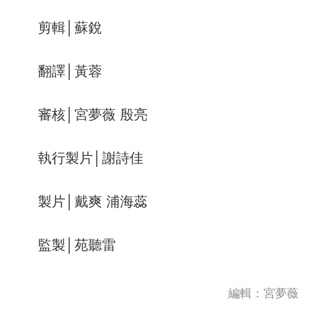
剪輯│蘇銳
翻譯│黃蓉
審核│宮夢薇 殷亮
執行製片│謝詩佳
製片│戴爽 浦海蕊
監製│苑聽雷
編輯：宮夢薇