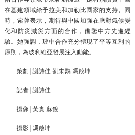
在基建領域給予拉美和加勒比國家的支持。同
時，索薩表示，期待與中國加強在應對氣候變
化和防災減災方面的合作，借鑒中方先進經
驗。她強調，玻中合作充分體現了平等互利的
原則，為玻利維亞發展注入動能。
策劃│謝詩佳 劉朱鹮 馮啟坤
記者│謝詩佳
攝像│黃實 蘇銳
攝影│馮啟坤