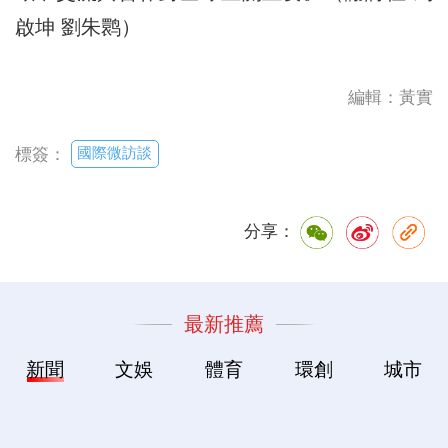
啟坤 劉朱鹮）
編輯：黃實
國際微訪談
標簽：
分享：
最新推薦
新聞
文娛
體育
環創
城市