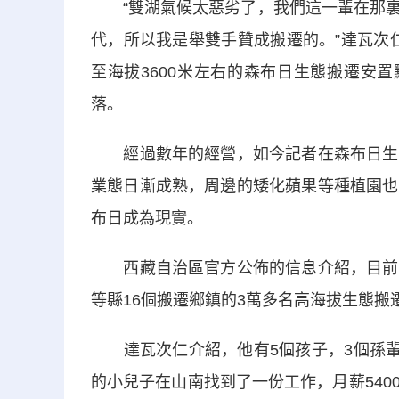
“雙湖氣候太惡劣了，我們這一輩在那裏
代，所以我是舉雙手贊成搬遷的。”達瓦次仁
至海拔3600米左右的森布日生態搬遷安
落。
經過數年的經營，如今記者在森布日生態
業態日漸成熟，周邊的矮化蘋果等種植園也
布日成為現實。
西藏自治區官方公佈的信息介紹，目前森
等縣16個搬遷鄉鎮的3萬多名高海拔生態搬
達瓦次仁介紹，他有5個孩子，3個孫輩，
的小兒子在山南找到了一份工作，月薪54