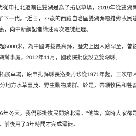
申扎北遷前往雙湖是為了拓展草場，2019年從雙湖
了下一代。”近日，77歲的西藏自治區雙湖縣嘎措鄉牧民
裏，向中新網記者講述兩次遷徙經歷。
000米，為中國海拔最高縣，歷史上因人跡罕至，曾
辦事處，2012年11月，國務院批復設立雙湖縣。
草場，原申扎縣縣長洛桑丹珍從1971年起，三次帶
分地方水草豐茂、野生動物成群。於是，帶領牧民和牲
6年冬天，我們那批牧民開始北遷。”他説，當時大家都
，前後用了3年時間才完成遷徙。