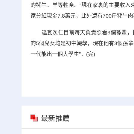
的牦牛、羊等牲畜。“現在家裏的主要收入來
家分紅現金7.8萬元，此外還有700斤牦牛
達瓦次仁目前每天負責照看3個孫輩，接
的5個兒女均是初中輟學，現在他有3個孫
一代能出一個大學生”。(完)
最新推薦