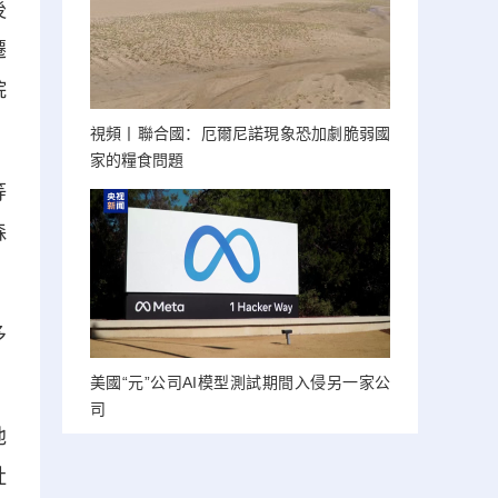
後
遷
院
視頻丨聯合國：厄爾尼諾現象恐加劇脆弱國
家的糧食問題
等
森
多
美國“元”公司AI模型測試期間入侵另一家公
司
他
社