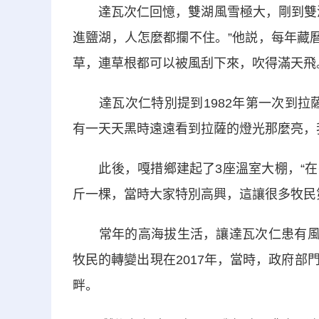
達瓦次仁回憶，雙湖風雪極大，剛到雙湖
進鹽湖，人怎麼都攔不住。”他説，每年藏
草，連草根都可以被風刮下來，吹得滿天飛
達瓦次仁特別提到1982年第一次到拉薩
有一天天黑時遠遠看到拉薩的燈光那麼亮，
此後，嘎措鄉建起了3座溫室大棚，“在
斤一棵，當時大家特別高興，這讓很多牧民
常年的高海拔生活，讓達瓦次仁患有風濕
牧民的轉變出現在2017年，當時，政府
畔。