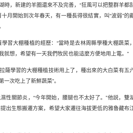
時，新建的羊圈還來不及完善，“狂風可以把整群羊都
曆十月開始到次年春天，有一種長得很結實，叫“波弱”的
。
學習大棚種植的經歷：“當時是去林周縣學種大棚蔬菜
我就想，希望有一天我們牧民也能這麼方便地用上電。”
拉薩學習的大棚種植技術用上了，種出來的大白菜有五
第一次吃上了新鮮蔬菜”。
性關節炎，“今年開始，腰腿也不太好了。”他説，雙
部門提出生態搬遷方案，希望大家遷往海拔更低的雅魯藏布