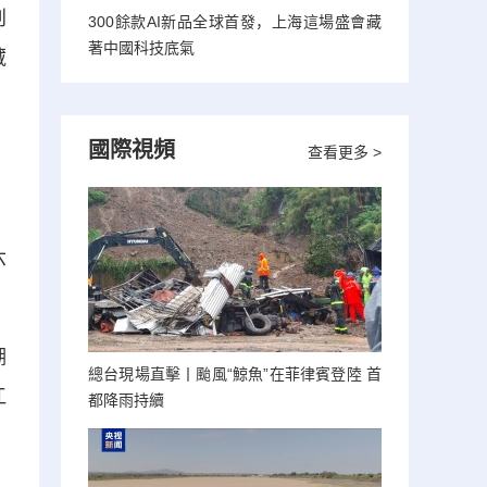
刮
300餘款AI新品全球首發，上海這場盛會藏
著中國科技底氣
藏
國際視頻
查看更多 >
，
六
湖
總台現場直擊丨颱風“鯨魚”在菲律賓登陸 首
江
都降雨持續