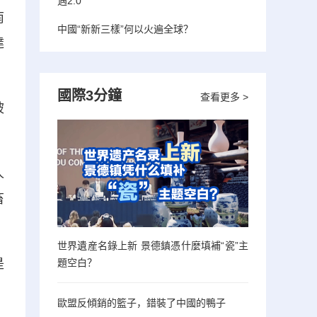
遇2.0”
南
中國“新新三樣”何以火遍全球？
達
國際3分鐘
查看更多 >
被
人
畜
世界遺産名錄上新 景德鎮憑什麼填補“瓷”主
是
題空白？
歐盟反傾銷的籃子，錯裝了中國的鴨子