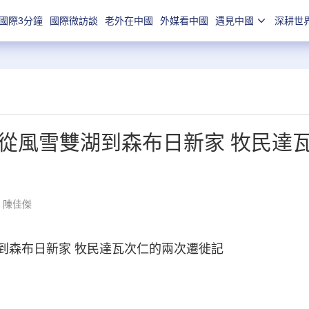
國際3分鐘
國際微訪談
老外在中國
外媒看中國
遇見中國
深耕世
）從風雪雙湖到森布日新家 牧民達
：陳佳傑
到森布日新家 牧民達瓦次仁的兩次遷徙記