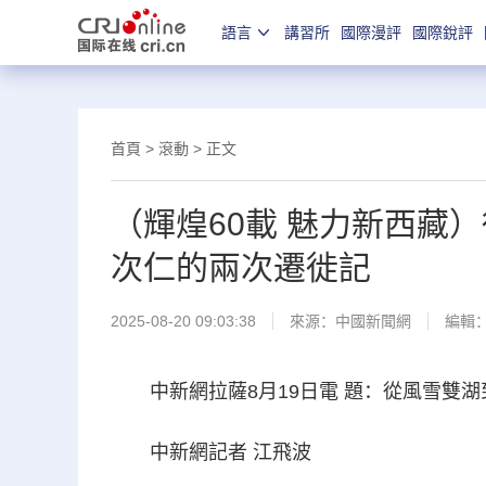
語言
講習所
國際漫評
國際銳評
首頁
>
滾動
> 正文
（輝煌60載 魅力新西藏
次仁的兩次遷徙記
2025-08-20 09:03:38
來源：
中國新聞網
編輯
中新網拉薩8月19日電 題：從風雪雙湖
中新網記者 江飛波