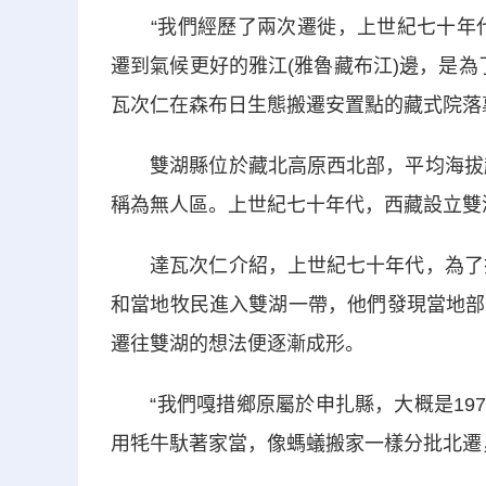
“我們經歷了兩次遷徙，上世紀七十年代從
遷到氣候更好的雅江(雅魯藏布江)邊，是為
瓦次仁在森布日生態搬遷安置點的藏式院落
雙湖縣位於藏北高原西北部，平均海拔超5
稱為無人區。上世紀七十年代，西藏設立雙湖
達瓦次仁介紹，上世紀七十年代，為了拓展
和當地牧民進入雙湖一帶，他們發現當地部
遷往雙湖的想法便逐漸成形。
“我們嘎措鄉原屬於申扎縣，大概是197
用牦牛馱著家當，像螞蟻搬家一樣分批北遷