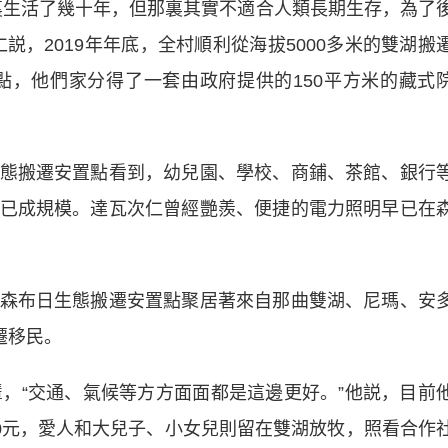
生活了幾十年，但那裏其實不適合人類長期生存，為了
説，2019年年底，全村順利從海拔5000多米的雙湖搬
置點，他們家分得了一套由政府提供的150平方米的藏式
搬遷安置點看到，幼兒園、學校、商鋪、茶館、銀行
已成規模。達瓦次仁曾經艷羨、便捷的電力照明早已在
布日生態搬遷安置點聚居著來自那曲雙湖、尼瑪、安
遷移民。
“交通、氣候等方方面面都是這邊更好。”他説，目前
00元，愛人和大兒子、小女兒則留在雙湖放牧，照看合作