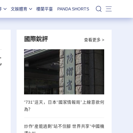
界
文娛體育
樓蘭平臺
PANDA SHORTS
站內搜索
國際銳評
查看更多 >
瓦
“731”這天，日本“國家情報局”上線意欲何
為？
炒作“産能過剩”站不住腳 世界共享“中國機