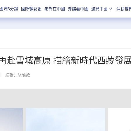
國際3分鐘
國際微訪談
老外在中國
外媒看中國
遇見中國
深耕世
再赴雪域高原 描繪新時代西藏發
編輯：胡曉薇