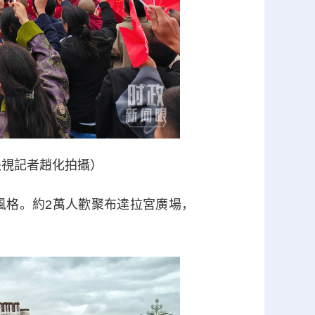
央視記者趙化拍攝）
格。約2萬人歡聚布達拉宮廣場，