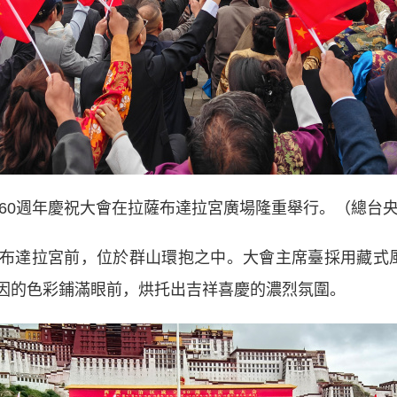
60週年慶祝大會在拉薩布達拉宮廣場隆重舉行。（總台
達拉宮前，位於群山環抱之中。大會主席臺採用藏式風
因的色彩鋪滿眼前，烘托出吉祥喜慶的濃烈氛圍。