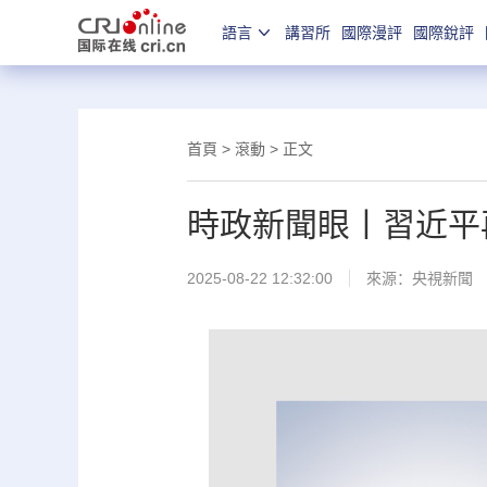
語言
講習所
國際漫評
國際銳評
首頁
>
滾動
> 正文
時政新聞眼丨習近平
2025-08-22 12:32:00
來源：
央視新聞