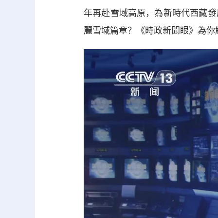
年再赴雪域高原，為新時代西藏發
麗雪域篇章？《時政新聞眼》為你