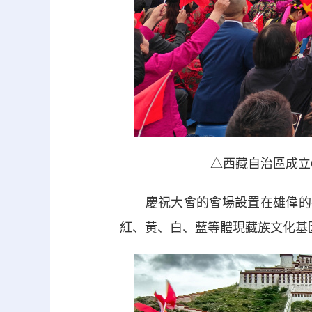
△西藏自治區成立
慶祝大會的會場設置在雄偉的布
紅、黃、白、藍等體現藏族文化基