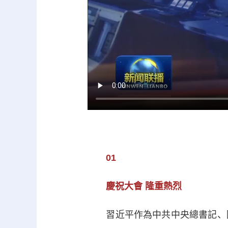
01
慶祝大會 隆重熱烈
習近平作為中共中央總書記、國