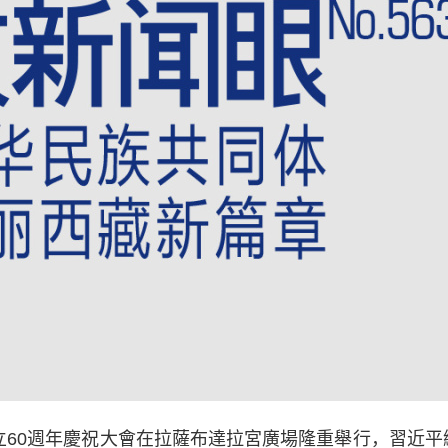
60週年慶祝大會在拉薩布達拉宮廣場隆重舉行，習近平