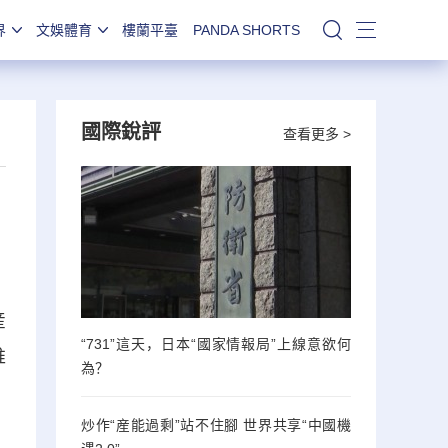
界
文娛體育
樓蘭平臺
PANDA SHORTS
站內搜索
國際銳評
查看更多 >
産
“731”這天，日本“國家情報局”上線意欲何
推
為？
炒作“産能過剩”站不住腳 世界共享“中國機