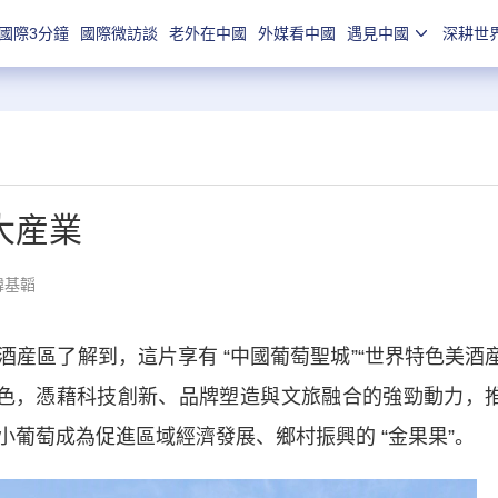
國際3分鐘
國際微訪談
老外在中國
外媒看中國
遇見中國
深耕世
大産業
韓基韜
區了解到，這片享有 “中國葡萄聖城”“世界特色美酒
底色，憑藉科技創新、品牌塑造與文旅融合的強勁動力，
葡萄成為促進區域經濟發展、鄉村振興的 “金果果”。