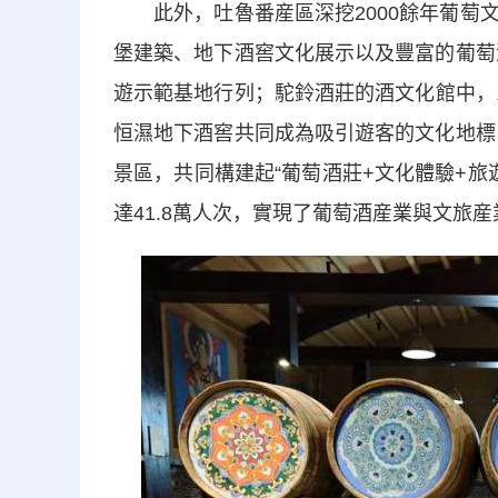
此外，吐魯番産區深挖2000餘年葡萄文
堡建築、地下酒窖文化展示以及豐富的葡萄
遊示範基地行列；駝鈴酒莊的酒文化館中，
恒濕地下酒窖共同成為吸引遊客的文化地標
景區，共同構建起“葡萄酒莊+文化體驗+旅
達41.8萬人次，實現了葡萄酒産業與文旅