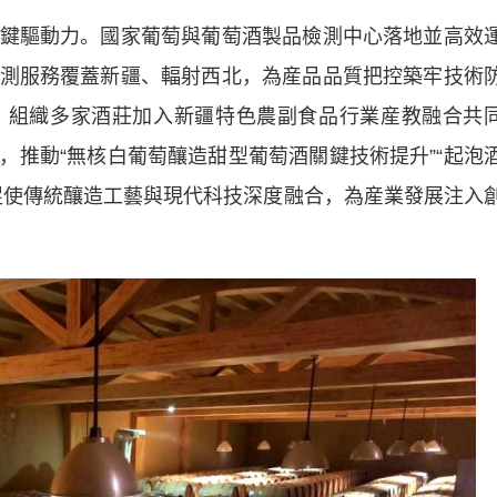
驅動力。國家葡萄與葡萄酒製品檢測中心落地並高效
測服務覆蓋新疆、輻射西北，為産品品質把控築牢技術
，組織多家酒莊加入新疆特色農副食品行業産教融合共
，推動“無核白葡萄釀造甜型葡萄酒關鍵技術提升”“起泡
促使傳統釀造工藝與現代科技深度融合，為産業發展注入