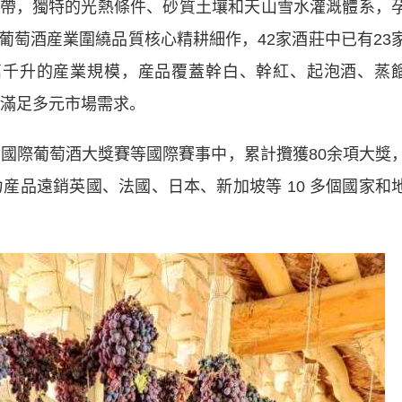
，獨特的光熱條件、砂質土壤和天山雪水灌溉體系，
葡萄酒産業圍繞品質核心精耕細作，42家酒莊中已有23
5萬千升的産業規模，産品覆蓋幹白、幹紅、起泡酒、蒸
品滿足多元市場需求。
國際葡萄酒大獎賽等國際賽事中，累計攬獲80余項大獎
力産品遠銷英國、法國、日本、新加坡等 10 多個國家和