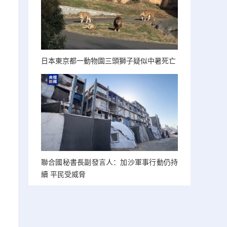
日本東京都一動物園三頭獅子疑似中暑死亡
聯合國秘書長副發言人：加沙軍事行動仍持
續 平民受威脅