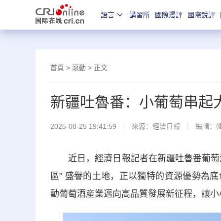
語言
講習所
國際漫評
國際銳評
首頁
>
滾動
> 正文
新疆吐魯番：小葡萄串起
2025-08-25 19:41:59
來源：
經濟日報
編輯：
近日，經濟日報記者在新疆吐魯番葡萄酒産
區” 盛譽的土地，正以獨特的資源優勢為
動葡萄酒産業邁向高品質發展新征程，讓小小