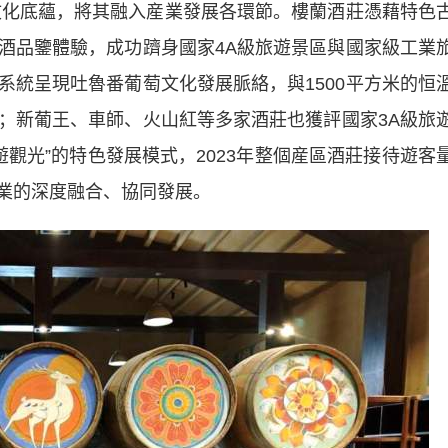
化底蘊，將其融入産業發展各環節。樓蘭酒莊憑藉特色
酒品鑒體驗，成功躋身國家4A級旅遊景區與國家級工業
系統呈現吐魯番葡萄文化發展脈絡，與1500平方米的恒
；新葡王、車師、火山紅等多家酒莊也獲評國家3A級旅
遊觀光”的特色發展模式，2023年整個産區酒莊接待遊客
産業的深度融合、協同發展。