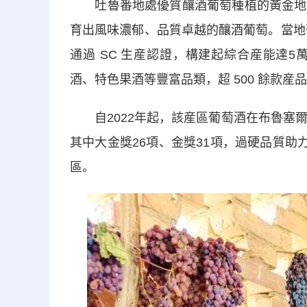
吐魯番地處優質釀酒葡萄種植的黃金地帶
育出風味濃郁、品質卓越的釀酒葡萄。當地
通過 SC 生産認證，構建起綜合産能達
酒、特色果酒等豐富品類，超 500 餘款産
自2022年起，該産區葡萄酒在布魯塞爾
其中大金獎26項、金獎31項，過硬品質助
區。