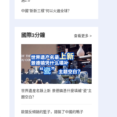
遇2.0”
中國“新新三樣”何以火遍全球？
國際3分鐘
查看更多 >
世界遺産名錄上新 景德鎮憑什麼填補“瓷”主
題空白？
歐盟反傾銷的籃子，錯裝了中國的鴨子