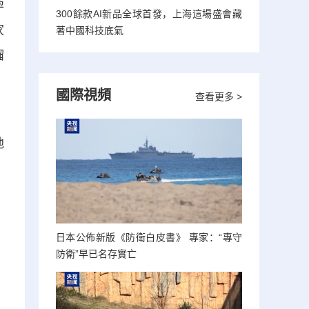
孕
300餘款AI新品全球首發，上海這場盛會藏
家
著中國科技底氣
餾
國際視頻
查看更多 >
，
地
日本公佈新版《防衛白皮書》 專家：“專守
防衛”早已名存實亡