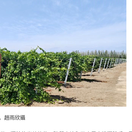
。趙雨欣攝