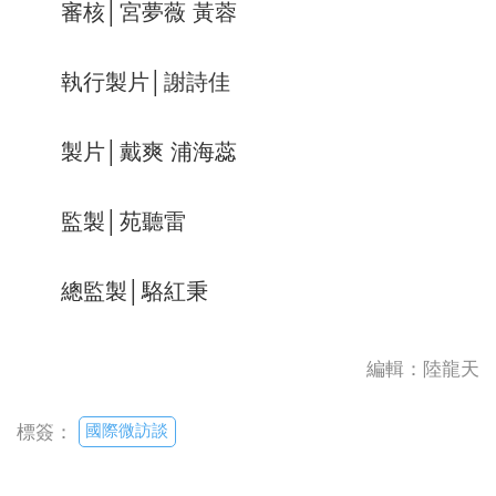
審核│宮夢薇 黃蓉
執行製片│謝詩佳
製片│戴爽 浦海蕊
監製│苑聽雷
總監製│駱紅秉
編輯：陸龍天
國際微訪談
標簽：