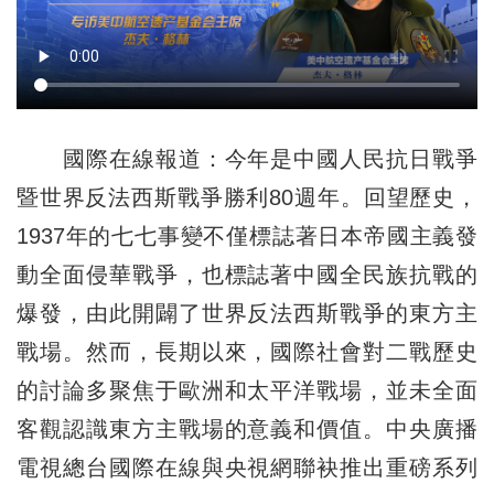
國際在線報道：今年是中國人民抗日戰爭
暨世界反法西斯戰爭勝利80週年。回望歷史，
1937年的七七事變不僅標誌著日本帝國主義發
動全面侵華戰爭，也標誌著中國全民族抗戰的
爆發，由此開闢了世界反法西斯戰爭的東方主
戰場。然而，長期以來，國際社會對二戰歷史
的討論多聚焦于歐洲和太平洋戰場，並未全面
客觀認識東方主戰場的意義和價值。中央廣播
電視總台國際在線與央視網聯袂推出重磅系列