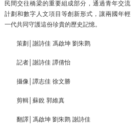
民間交往橋梁的重要組成部分，通過青年交流
計劃和數字人文項目等創新形式，讓兩國年輕
一代共同守護這份珍貴的歷史記憶。
策劃│謝詩佳 馮啟坤 劉朱鹮
記者│謝詩佳 譚倩怡
攝像│譚志佳 徐文勝
剪輯│蘇銳 郭維真
翻譯│馮啟坤 劉朱鹮 謝詩佳