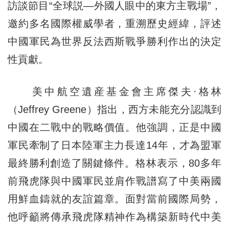
訪談節目“全球説—外國人眼中的東方主戰場”，
邀約多名國際權威學者，重溯歷史經緯，評述
中國軍民為世界反法西斯戰爭勝利作出的決定
性貢獻。
美中航空遺産基金會主席傑夫·格林
（Jeffrey Greene）指出，西方未能充分認識到
中國在二戰中的戰略價值。他強調，正是中國
軍民牽制了日本陸軍主力長達14年，才為盟軍
最終勝利創造了關鍵條件。格林表示，80多年
前飛虎隊與中國軍民並肩作戰譜寫了中美兩國
用鮮血鑄就的友誼篇章。面對當前國際局勢，
他呼籲將傳承飛虎隊精神作為構築新時代中美