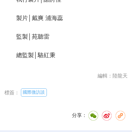
製片│戴爽 浦海蕊
監製│苑聽雷
總監製│駱紅秉
編輯：陸龍天
國際微訪談
標簽：
分享：