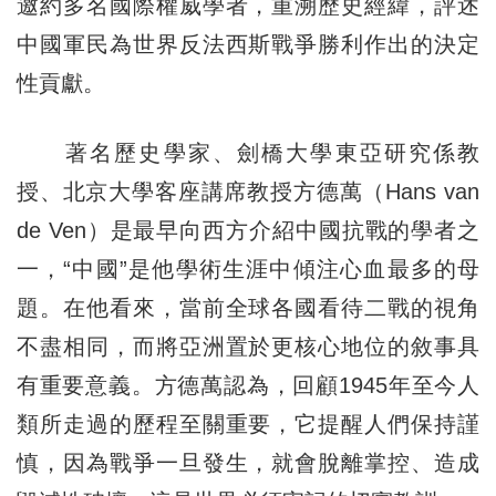
邀約多名國際權威學者，重溯歷史經緯，評述
中國軍民為世界反法西斯戰爭勝利作出的決定
性貢獻。
著名歷史學家、劍橋大學東亞研究係教
授、北京大學客座講席教授方德萬（Hans van
de Ven）是最早向西方介紹中國抗戰的學者之
一，“中國”是他學術生涯中傾注心血最多的母
題。在他看來，當前全球各國看待二戰的視角
不盡相同，而將亞洲置於更核心地位的敘事具
有重要意義。方德萬認為，回顧1945年至今人
類所走過的歷程至關重要，它提醒人們保持謹
慎，因為戰爭一旦發生，就會脫離掌控、造成