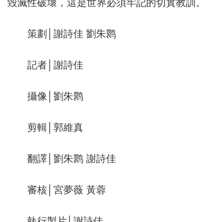
毀滅性破壞，這是世界必須牢記的切實教訓。
策劃│謝詩佳 劉朱鹮
記者│謝詩佳
攝像│劉朱鹮
剪輯│郭維真
翻譯│劉朱鹮 謝詩佳
審核│宮夢薇 黃蓉
執行製片│謝詩佳