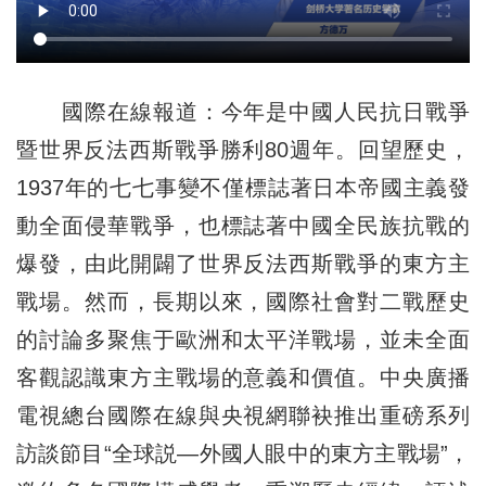
國際在線報道：今年是中國人民抗日戰爭
暨世界反法西斯戰爭勝利80週年。回望歷史，
1937年的七七事變不僅標誌著日本帝國主義發
動全面侵華戰爭，也標誌著中國全民族抗戰的
爆發，由此開闢了世界反法西斯戰爭的東方主
戰場。然而，長期以來，國際社會對二戰歷史
的討論多聚焦于歐洲和太平洋戰場，並未全面
客觀認識東方主戰場的意義和價值。中央廣播
電視總台國際在線與央視網聯袂推出重磅系列
訪談節目“全球説—外國人眼中的東方主戰場”，