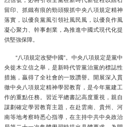
烈信號，必將引領全黨在新時代新征程以踏石
留印、抓鐵有痕的勁頭狠抓中央八項規定精神
落實，以優良黨風引領社風民風，以優良作風
凝心聚力、幹事創業，為推進中國式現代化提
供堅強保障。
“八項規定改變中國”。中央八項規定是黨中
央徙木立信之舉，是新時代管黨治黨的標誌性
措施，贏得了全社會的一致讚譽。開展深入貫
徹中央八項規定精神學習教育，是今年黨建工
作的重點任務。習近平總書記高度重視，親自
謀劃確定學習教育主題，在赴雲南、貴州、河
南等地考察時悉心指導，在主持中共中央政治