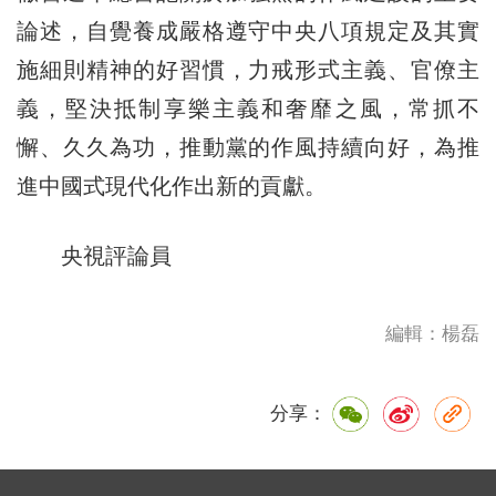
論述，自覺養成嚴格遵守中央八項規定及其實
施細則精神的好習慣，力戒形式主義、官僚主
義，堅決抵制享樂主義和奢靡之風，常抓不
懈、久久為功，推動黨的作風持續向好，為推
進中國式現代化作出新的貢獻。
央視評論員
編輯：楊磊
分享：