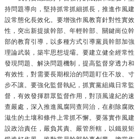
持問題導向，堅持抓常抓細抓長，推進作風建
設常態化長效化。要增強作風教育針對性實效
性，突出新提拔幹部、年輕幹部、關鍵崗位幹
部的教育引導，以多種方式引導黨員幹部加強
理論武裝，築牢思想堤壩。要建立健全經常性
發現問題、解決問題機制，提高監督穿透力和
有效性，對需要長期根治的問題盯住不放、寸
步不讓。要強化監督執紀，抓實黨組織日常監
督，有效發揮群眾監督作用，對頂風違紀的速
查嚴處，深入推進風腐同查同治，在剷除腐敗
滋生的土壤和條件上常抓不懈。要落實作風建
設政治責任，嚴負其責、嚴管所轄，以鐵規矩