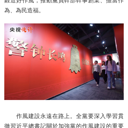
鍛造好作風，推動黨員幹部幹事創業、擔當作
為、為民造福。
作風建設永遠在路上。全黨要深入學習貫
徹習近平總書記關於加強黨的作風建設的重要