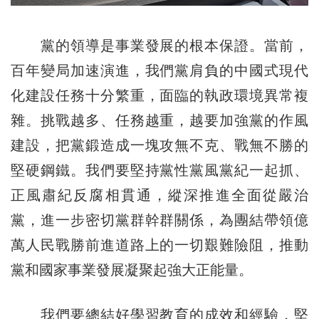
黨的領導是事業發展的根本保證。當前，
百年變局加速演進，我們黨肩負的中國式現代
化建設任務十分繁重，面臨的執政環境異常複
雜。挑戰越多、任務越重，越要加強黨的作風
建設，把黨鍛造成一塊攻無不克、戰無不勝的
堅硬鋼鐵。我們要堅持黨性黨風黨紀一起抓、
正風肅紀反腐相貫通，縱深推進全面從嚴治
黨，進一步密切黨群幹群關係，為團結帶領億
萬人民戰勝前進道路上的一切艱難險阻，推動
黨和國家事業發展凝聚起強大正能量。
我們要總結好學習教育的成效和經驗，堅