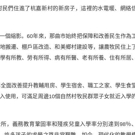
村民們住進了杭嘉新村的新房子，這裡的水電暖、網絡
個縮影。60年來，那曲市始終把保障和改善民生作為
地搬遷、棚戶區改造、和美鄉村建設等，讓農牧民住上
學有所教、勞有所得、病有所醫、老有所養、住有所居
全面改善提升教輔用房、學生宿舍、職工之家、學生食
入使用，可滿足周邊10個自然村牧民群眾子女就近入學
所，義務教育鞏固率和殘疾兒童入學率分別達到98％