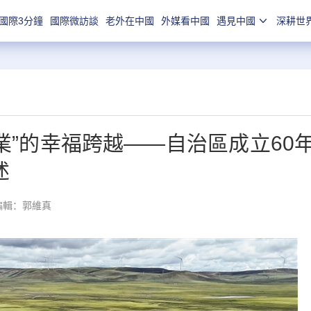
國際3分鐘
國際微訪談
老外在中國
外媒看中國
遇見中國
深耕世
宜業”的幸福跨越——自治區成立60
述
編輯：郭維真