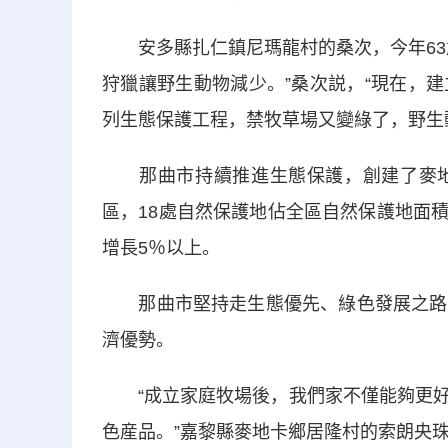
安多縣扎仁鎮尼瑪龍村的桑次，今年63歲
狩獵讓野生動物減少。”桑次説，“現在，
列生態保護工程，禁牧草場又變綠了，野生
那曲市持續推進生態保護，創建了麥地
區，18處自然保護地佔全區自然保護地面積
增長5％以上。
那曲市堅持走生態優先、綠色發展之路，
濟優勢。
“成立家庭牧場後，我們家不僅能夠更好
色産品。”嘉黎縣麥地卡鄉居隆村的索朗央