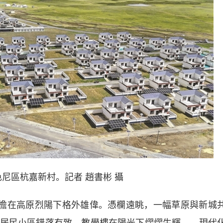
區杭嘉新村。記者 趙書彬 攝
檐在高原烈陽下格外雄偉。憑欄遠眺，一幅草原與新城