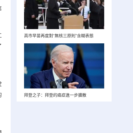
信
工
高市早苗再度對“無核三原則”含糊表態
了
、
堂
的
拜登之子：拜登的癌症進一步擴散
、