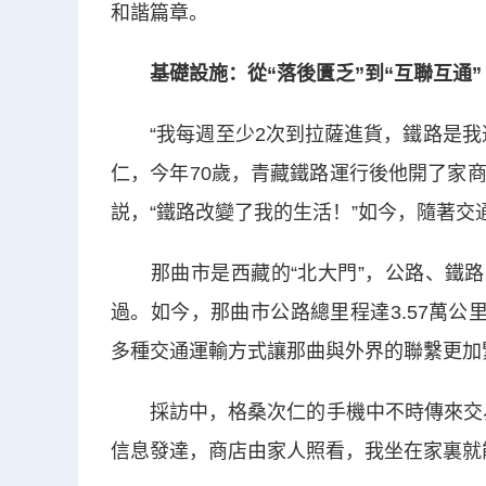
和諧篇章。
基礎設施：從“落後匱乏”到“互聯互通”
“我每週至少2次到拉薩進貨，鐵路是我通
仁，今年70歲，青藏鐵路運行後他開了家
説，“鐵路改變了我的生活！”如今，隨著
那曲市是西藏的“北大門”，公路、鐵路、
過。如今，那曲市公路總里程達3.57萬公里，
多種交通運輸方式讓那曲與外界的聯繫更加
採訪中，格桑次仁的手機中不時傳來交易
信息發達，商店由家人照看，我坐在家裏就