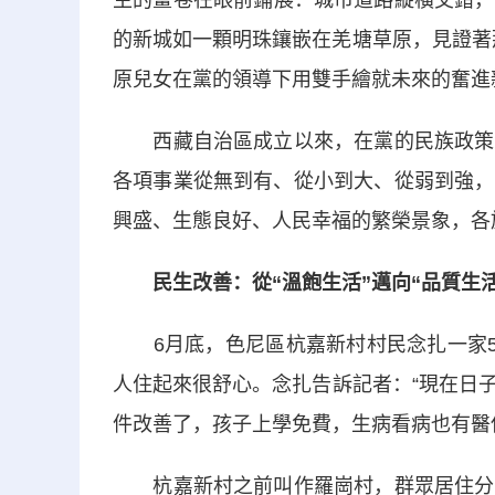
生的畫卷在眼前鋪展：城市道路縱橫交錯，
的新城如一顆明珠鑲嵌在羌塘草原，見證著那
原兒女在黨的領導下用雙手繪就未來的奮進
西藏自治區成立以來，在黨的民族政策光
各項事業從無到有、從小到大、從弱到強，
興盛、生態良好、人民幸福的繁榮景象，各
民生改善：從“溫飽生活”邁向“品質生活
6月底，色尼區杭嘉新村村民念扎一家5口
人住起來很舒心。念扎告訴記者：“現在日
件改善了，孩子上學免費，生病看病也有醫
杭嘉新村之前叫作羅崗村，群眾居住分散