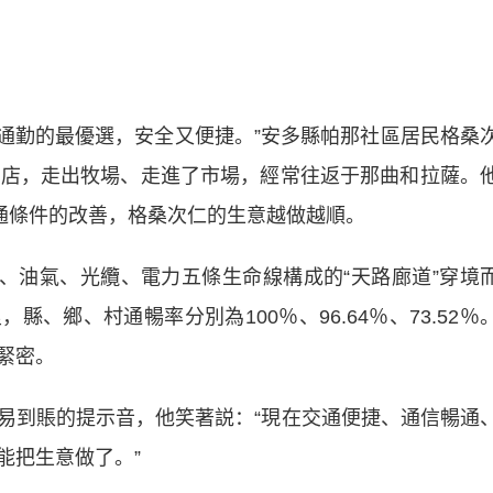
勤的最優選，安全又便捷。”安多縣帕那社區居民格桑
商店，走出牧場、走進了市場，經常往返于那曲和拉薩。
交通條件的改善，格桑次仁的生意越做越順。
油氣、光纜、電力五條生命線構成的“天路廊道”穿境
縣、鄉、村通暢率分別為100％、96.64％、73.52％
緊密。
到賬的提示音，他笑著説：“現在交通便捷、通信暢通
能把生意做了。”