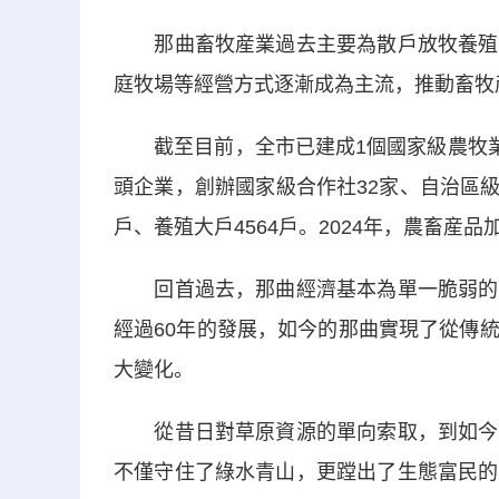
那曲畜牧産業過去主要為散戶放牧養殖模
庭牧場等經營方式逐漸成為主流，推動畜牧
截至目前，全市已建成1個國家級農牧業現
頭企業，創辦國家級合作社32家、自治區級
戶、養殖大戶4564戶。2024年，農畜産品加
回首過去，那曲經濟基本為單一脆弱的傳
經過60年的發展，如今的那曲實現了從傳
大變化。
從昔日對草原資源的單向索取，到如今生
不僅守住了綠水青山，更蹚出了生態富民的