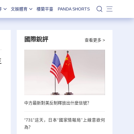
界
文娛體育
樓蘭平臺
PANDA SHORTS
站內搜索
國際銳評
查看更多 >
年
中方最新對美反制釋放出什麼信號？
“731”這天，日本“國家情報局”上線意欲何
為？