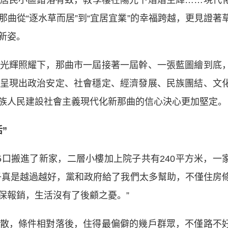
居民小區錯落有致，教學樓在陽光下熠熠生輝……現代
曲從“逐水草而居”到“宜居宜業”的幸福跨越，更見證著
新姿。
輝照耀下，那曲市一屆接著一屆幹、一張藍圖繪到底
呈現出政治安定、社會穩定、經濟發展、民族團結、文
族人民建設社會主義現代化新那曲的信心決心更加堅定。
”
搬進了新家，二層小樓加上院子共有240平方米，一
子真是越過越好，黨和政府給了我們太多幫助，不僅住房
保報銷，生活沒有了後顧之憂。”
，條件相對落後，住得最偏僻的幾戶群眾，不僅路不