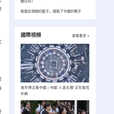
化
題空白？
草
歐盟反傾銷的籃子，錯裝了中國的鴨子
，
國際視頻
查看更多 >
化
家
海外博主看中國 | 中國“人造太陽”正在點亮
條
外網
好