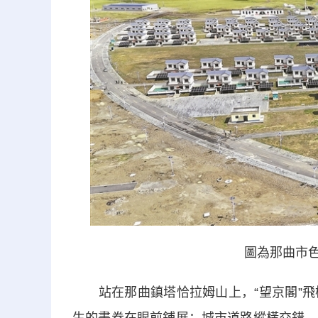
圖為那曲市色尼
站在那曲鎮塔恰拉姆山上，“望京閣”飛