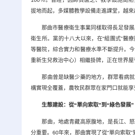
100％。曾經，因師資匱乏、教學設施簡
拔地而起，多媒體教學設備走進課堂，越來
那曲市醫療衛生事業同樣取得長足發展。那
衛生所。黨的十八大以來，在“組團式”醫
等醫院，綜合實力和醫療水準不斷提升。今
重新生兒救治中心）相繼掛牌，正在世界屋
那曲曾是缺醫少藥的地方，群眾看病就醫
構實現全覆蓋，農牧民群眾在家門口就能享
生態建設：從“單向索取”到“綠色發展”
那曲，地處青藏高原腹地，是長江、怒江
分重要。60年來，那曲實現了從“單向索取”