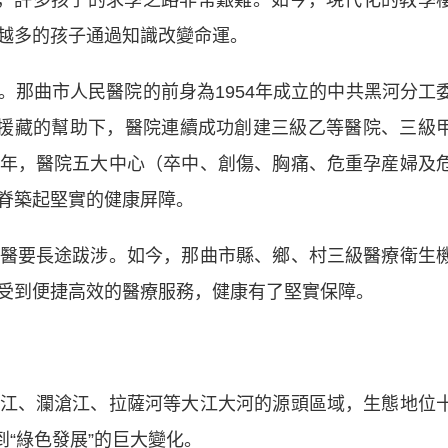
陋，許多孩子的求學之路非常艱難。如今，現代化的教學
越多的孩子通過知識改變命運。
曲市人民醫院的前身為1954年成立的中共黑河分工
療援藏的幫助下，醫院連續成功創建三級乙等醫院、三級
年，醫院五大中心（卒中、創傷、胸痛、危重孕産婦及
脊築起堅實的健康屏障。
要長途跋涉。如今，那曲市縣、鄉、村三級醫療衛生
受到便捷高效的醫療服務，健康有了堅實保障。
、瀾滄江、拉薩河等大江大河的源頭區域，生態地位
到“綠色發展”的巨大變化。