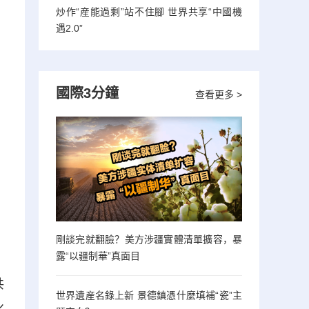
炒作“産能過剩”站不住腳 世界共享“中國機
遇2.0”
國際3分鐘
查看更多 >
剛談完就翻臉？美方涉疆實體清單擴容，暴
露“以疆制華”真面目
共
世界遺産名錄上新 景德鎮憑什麼填補“瓷”主