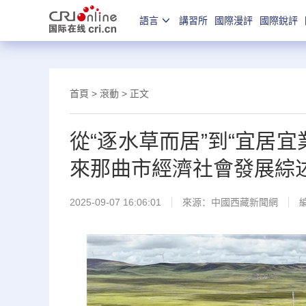
語言
講習所
國際漫評
國際銳評
首頁
>
滾動
> 正文
從“逐水草而居”到“宜居
來那曲市經濟社會發展綜
2025-09-07 16:06:01
來源：
中國西藏新聞網