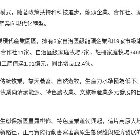
式，隨著政策扶持和科技進步，龍頭企業、合作社、
産業向現代化轉型。
代産業園區，擁有3家自治區級龍頭企業和19家市級
合作社11家、自治區級家庭牧場7家，註冊家庭牧場346
工産值達1.91億元，同比增長12.4％。
統牧業，靠天養畜、自然遊牧，生産力水準極為低下
統牧業向清潔能源、特色農牧業、文旅等産業多元發展的
態保護區星羅棋佈、特色産業蓬勃興起，這片高原大
新路徑，正用實際行動書寫著高原生態保護與經濟發展