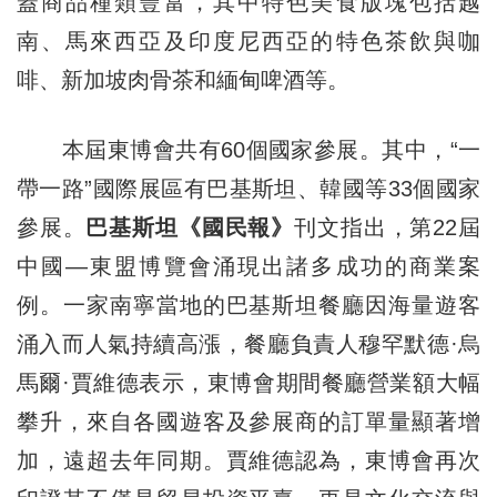
蓋商品種類豐富，其中特色美食版塊包括越
南、馬來西亞及印度尼西亞的特色茶飲與咖
啡、新加坡肉骨茶和緬甸啤酒等。
本屆東博會共有60個國家參展。其中，“一
帶一路”國際展區有巴基斯坦、韓國等33個國家
參展。
巴基斯坦《國民報》
刊文指出，第22屆
中國—東盟博覽會涌現出諸多成功的商業案
例。一家南寧當地的巴基斯坦餐廳因海量遊客
涌入而人氣持續高漲，餐廳負責人穆罕默德·烏
馬爾·賈維德表示，東博會期間餐廳營業額大幅
攀升，來自各國遊客及參展商的訂單量顯著增
加，遠超去年同期。賈維德認為，東博會再次