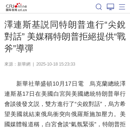
澤連斯基説同特朗普進行“尖銳
對話” 美媒稱特朗普拒絕提供“戰
斧”導彈
來源：
新華網
|
2025-10-18 15:23:33
新華社華盛頓10月17日電 烏克蘭總統澤
連斯基17日在美國白宮與美國總統特朗普舉行
會談後發文説，雙方進行了“尖銳對話”，烏方希
望美國就結束俄烏衝突向俄羅斯施加壓力。美
國媒體報道稱，白宮會談“氣氛緊張”，特朗普拒