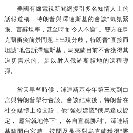
美國有線電視新聞網援引多名知情人士的
話報道稱，特朗普與澤連斯基的會談“氣氛緊
張、言辭坦率，甚至時而‘令人不適’”。雙方在烏
克蘭衝突前景問題上出現分歧，特朗普“直接而
坦誠”地告訴澤連斯基，烏克蘭目前不會獲得其
迫切需求的、足以射入俄羅斯腹地的遠程導
彈。
當天早些時候，澤連斯基今年第三次到白
宮與特朗普舉行會談。會談結束後，特朗普在
社交媒體上發文説，他“強烈建議”俄烏達成協
定，“應當就地停下”，“各自宣稱勝利”。澤連斯
基離開白宮時，被問及是否對烏克蘭獲得“戰