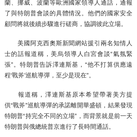
蘭、挪威、波蘭等歐洲國家領導人通話，通報
了與特朗普會談的具體情況。他們的國家安全
顧問將就後續步驟進行磋商，協調彼此立場。
美國阿克西奧斯新聞網站援引兩名知情人
士的話報道稱，美烏領導人白宮會談“氣氛緊
張”。特朗普告訴澤連斯基，“他不打算供應遠
程‘戰斧’巡航導彈，至少是現在”。
報道稱，澤連斯基原本希望帶著美方提
供“戰斧”巡航導彈的承諾離開華盛頓，結果發現
特朗普“持完全不同的立場”，而背景就是前一天
特朗普與俄總統普京進行了長時間通話。