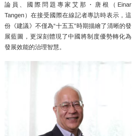
論員、國際問題專家艾那・唐根（Einar
Tangen）在接受國際在線記者專訪時表示，這
份《建議》不僅為“十五五”時期描繪了清晰的發
展藍圖，更深刻體現了中國將制度優勢轉化為
發展效能的治理智慧。