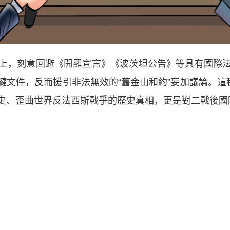
，刻意回避《開羅宣言》《波茨坦公告》等具有國際法
文件，反而援引非法無效的“舊金山和約”妄加議論。這
史、歪曲世界反法西斯戰爭的歷史真相，更是對二戰後國