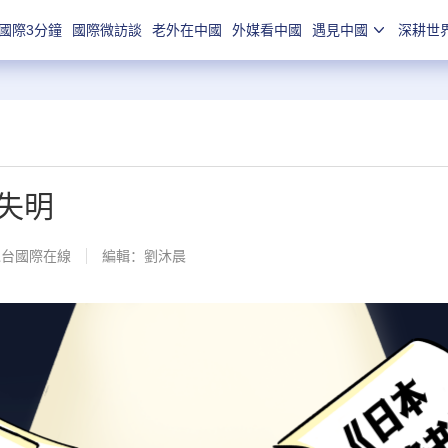
國際3分鐘
國際微訪談
老外在中國
外媒看中國
遇見中國
深耕世
失明
總台國際在線
編輯：劉沐晨