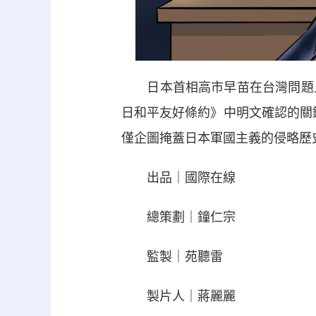
日本首相高市早苗在台灣問題上
日和平友好條約》中明文確認的關鍵
僅企圖掩蓋日本軍國主義的侵略歷
出品｜國際在線
總策劃｜鐘仁宗
監製｜苑聽雷
製片人｜蔣麗麗