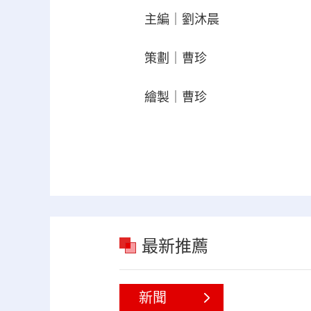
主編｜劉沐晨
策劃｜曹珍
繪製｜曹珍
最新推薦
新聞