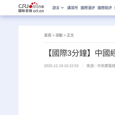
語言
講習所
國際漫評
國際銳評
首頁
>
滾動
> 正文
【國際3分鐘】中國
2025-12-19 16:22:53
來源：中央廣電