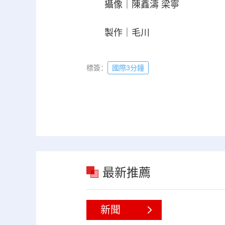
攝像｜陳鑫濤 梁寧
製作｜毛川
標簽：
國際3分鐘
最新推薦
新聞