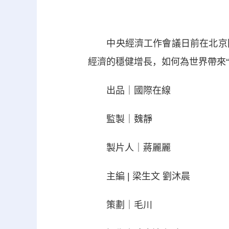
中央經濟工作會議日前在北京閉
經濟的穩健增長，如何為世界帶來
出品｜國際在線
監製｜魏靜
製片人｜蔣麗麗
主編 | 梁生文 劉沐晨
策劃｜毛川