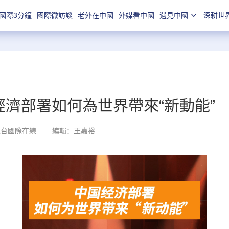
國際3分鐘
國際微訪談
老外在中國
外媒看中國
遇見中國
深耕世
經濟部署如何為世界帶來“新動能”
總台國際在線
編輯：王嘉裕