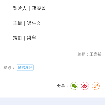
製片人｜蔣麗麗
主編｜梁生文
策劃｜梁寧
編輯：王嘉裕
國際漫評
標簽：
分享：