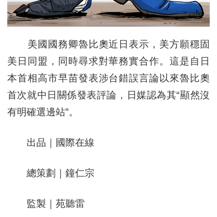
美國國務卿魯比奧近日表示，美方願穩固
美日同盟，同時尋求對華務實合作。這是自日
本首相高市早苗發表涉台錯誤言論以來魯比奧
首次就中日關係發表評論，日媒認為其“顯然沒
有明確選邊站”。
出品｜國際在線
總策劃｜鐘仁宗
監製｜苑聽雷