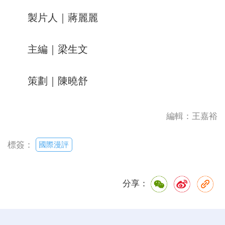
製片人｜蔣麗麗
主編｜梁生文
策劃｜陳曉舒
編輯：王嘉裕
國際漫評
標簽：
分享：