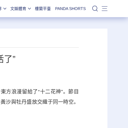
界
文娛體育
樓蘭平臺
PANDA SHORTS
站內搜索
了”
方浪漫留給了“十二花神”。節目
路黃沙與牡丹盛放交織于同一時空。