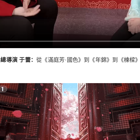
》總導演 于蕾：
從《滿庭芳·國色》到《年錦》到《棟樑