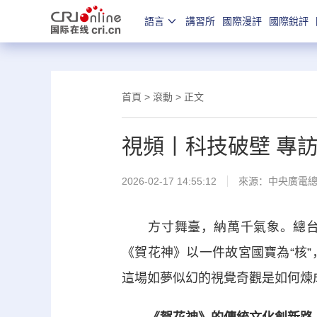
語言
講習所
國際漫評
國際銳評
首頁
>
滾動
> 正文
視頻丨科技破壁 專
2026-02-17 14:55:12
來源：
中央廣電
方寸舞臺，納萬千氣象。總台春
《賀花神》以一件故宮國寶為“核
這場如夢似幻的視覺奇觀是如何煉