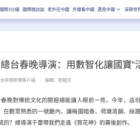
國際3分鐘
國際微訪談
老外在中國
外媒看中國
遇見中國
深耕世
訪總台春晚導演：用數智化讓國寶“活
總台央視新聞客戶端
編輯：陸龍天
晚對傳統文化的開掘總能讓人眼前一亮。今年，這份東
”，在觀眾熟悉的一號廳內，讓梅園暗香、荷塘清韻、絲
成的？總導演于蕾帶我們走進《賀花神》的幕後創作。