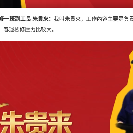
一班副工長 朱貴來：
我叫朱貴來，工作內容主要是負
，春運檢修壓力比較大。