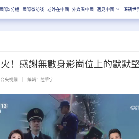
國際3分鐘
國際微訪談
老外在中國
外媒看中國
遇見中國
深耕世
燈火！感謝無數身影崗位上的默默
總台央視網
編輯：陸華宇