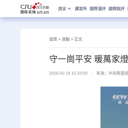
語言
講習所
國際漫評
國際銳評
首頁
>
滾動
> 正文
守一崗平安 暖萬家
2026-02-18 15:33:50
來源：
中央廣電