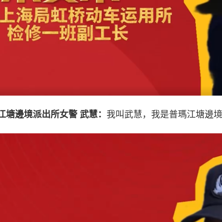
塘邊境派出所女警 武慧：
我叫武慧，我是普瑪江塘邊