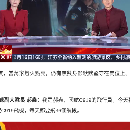
年夜，當萬家燈火點亮，仍有無數身影默默堅守在崗位上
。
副大隊長 郝鑫：
我是郝鑫，國航C919的飛行員，今天
C919飛機，每天都要飛36個航段。