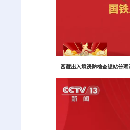
西藏出入境邊防檢查總站普瑪江