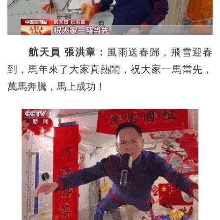
航天員 張洪章：
風雨送春歸，飛雪迎春
到，馬年來了大家真熱鬧，祝大家一馬當先，
萬馬奔騰，馬上成功！