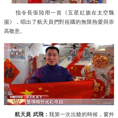
指令長張陸用一首《五星紅旗在太空飄
揚》，唱出了航天員們對祖國的無限熱愛與崇
高敬意。
航天員 武飛：
我第一次出艙的時候，窗外