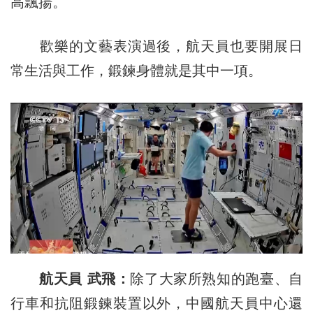
高飄揚。
歡樂的文藝表演過後，航天員也要開展日
常生活與工作，鍛鍊身體就是其中一項。
航天員 武飛：
除了大家所熟知的跑臺、自
行車和抗阻鍛鍊裝置以外，中國航天員中心還