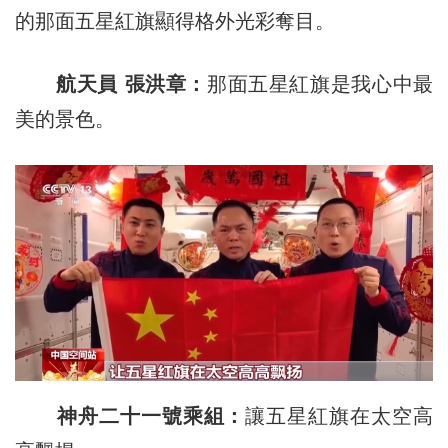
的那面五星紅旗顯得格外光彩奪目。
航天員 張洪章：
那面五星紅旗是我心中最
美的景色。
神舟二十一號乘組：
讓五星紅旗在太空高