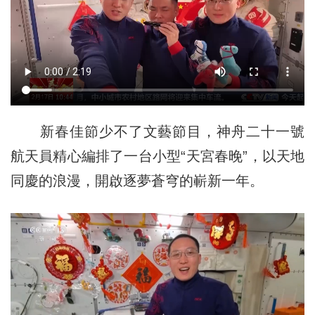
新春佳節少不了文藝節目，神舟二十一號
航天員精心編排了一台小型“天宮春晚”，以天地
同慶的浪漫，開啟逐夢蒼穹的嶄新一年。