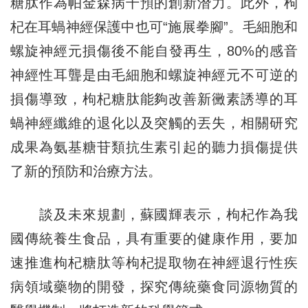
糖肽作為帕金森病干預的創新潛力。此外，枸
杞在耳蝸神經保護中也可“施展拳腳”。毛細胞和
螺旋神經元損傷後不能自發再生，80%的感音
神經性耳聾是由毛細胞和螺旋神經元不可逆的
損傷導致，枸杞糖肽能夠改善新黴素誘導的耳
蝸神經纖維的退化以及突觸的丟失，相關研究
成果為氨基糖苷類抗生素引起的聽力損傷提供
了新的預防和治療方法。
談及未來規劃，蘇國輝表示，枸杞作為我
國傳統養生食品，具有重要的健康作用，要加
速推進枸杞糖肽等枸杞提取物在神經退行性疾
病領域藥物的開發，探究傳統藥食同源物質的