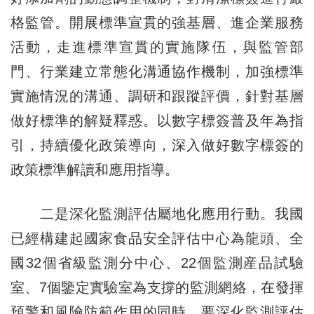
格監管。開展標準宣貫的強基層、進企業服務
活動，走進標準宣貫的實施隊伍，與監管部
門、行業建立常態化溝通協作機制，加強標準
實施情況的溝通、調研和跟蹤評價，針對基層
做好標準的解疑釋惑。以數字標簽普及年為指
引，持續優化政策導向，深入做好數字標簽的
政策標準解讀和應用指導。
二是深化監測評估屬地化應用行動。我國
已經構建起國家食品安全評估中心為龍頭、全
國32個省級監測分中心、22個監測産品試驗
室、7個鑒定實驗室為支撐的監測網絡，在發揮
預警和風險防範作用的同時，要深化監測評估