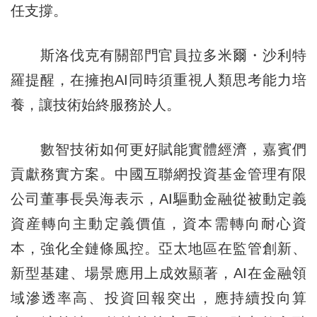
任支撐。
斯洛伐克有關部門官員拉多米爾・沙利特
羅提醒，在擁抱AI同時須重視人類思考能力培
養，讓技術始終服務於人。
數智技術如何更好賦能實體經濟，嘉賓們
貢獻務實方案。中國互聯網投資基金管理有限
公司董事長吳海表示，AI驅動金融從被動定義
資産轉向主動定義價值，資本需轉向耐心資
本，強化全鏈條風控。亞太地區在監管創新、
新型基建、場景應用上成效顯著，AI在金融領
域滲透率高、投資回報突出，應持續投向算