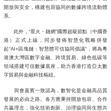
開放與安全，構建包容協同的數據跨境流動體
系。
此外，“星火・鏈網”國際超級節點（中國香
港）正式上線，同步發佈智慧化戰略併發
起“AI+區塊鏈：智慧體可信協同倡議”，將為粵
港澳大灣區數字金融、跨境貿易、綠色低碳等
領域搭建可信數據底座，助力香港打造亞太數
字貿易與金融科技樞紐。
與會嘉賓一致認為，數智化是金融高品質
發展的必由之路。各方應秉持開放包容、合作
共贏理念，強化技術創新、治理協同與生態共