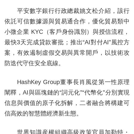
平安數字銀行行政總裁姚文松介紹，該行
依託可信數據源與貿易通合作，優化貿易類中
小微企業 KYC（客戶身份識別）與授信流程，
最快3天完成貸款審批；推出“AI對付AI”風控方
案，有效遏制虛假交易與異常開戶，以技術攻
防迭代守住安全底線。
HashKey Group董事長肖風從第一性原理
闡釋，AI與區塊鏈的“詞元化”“代幣化”分別實現
信息與價值的原子化拆解，二者融合將構建可
信高效的智慧體經濟新生態。
世界知識産權組織高級政策官員加勒特・