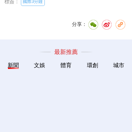
國際3分鐘
標簽：
分享：
最新推薦
新聞
文娛
體育
環創
城市