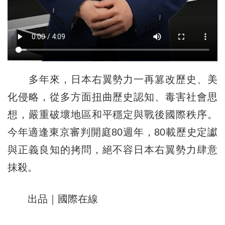
多年來，日本右翼勢力一再篡改歷史、美
化侵略，從多方面扭曲歷史認知、毒害社會思
想，嚴重破壞地區和平穩定與戰後國際秩序。
今年適逢東京審判開庭80週年，80載歷史定讞
與正義良知的拷問，絕不容日本右翼勢力肆意
抹殺。
出品｜國際在線