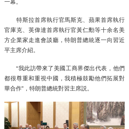
一幕。
特斯拉首席執行官馬斯克、蘋果首席執行
官庫克、英偉達首席執行官黃仁勳等十余名美
方企業家走進會談廳，特朗普總統逐一向習近
平主席介紹。
“我此訪帶來了美國工商界傑出代表，他們
都很尊重和重視中國，我積極鼓勵他們拓展對
華合作”，特朗普總統對習主席説。