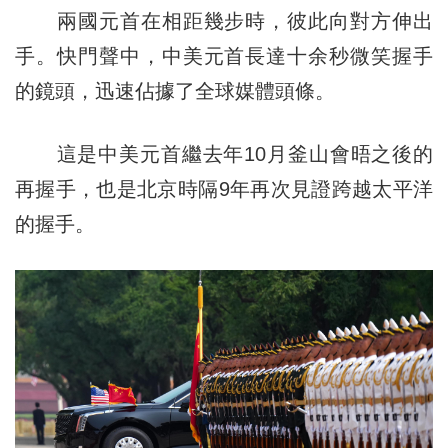
兩國元首在相距幾步時，彼此向對方伸出
手。快門聲中，中美元首長達十余秒微笑握手
的鏡頭，迅速佔據了全球媒體頭條。
這是中美元首繼去年10月釜山會晤之後的
再握手，也是北京時隔9年再次見證跨越太平洋
的握手。