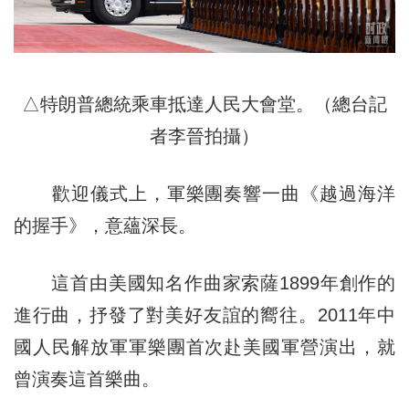
△特朗普總統乘車抵達人民大會堂。（總台記
者李晉拍攝）
歡迎儀式上，軍樂團奏響一曲《越過海洋
的握手》，意蘊深長。
這首由美國知名作曲家索薩1899年創作的
進行曲，抒發了對美好友誼的嚮往。2011年中
國人民解放軍軍樂團首次赴美國軍營演出，就
曾演奏這首樂曲。