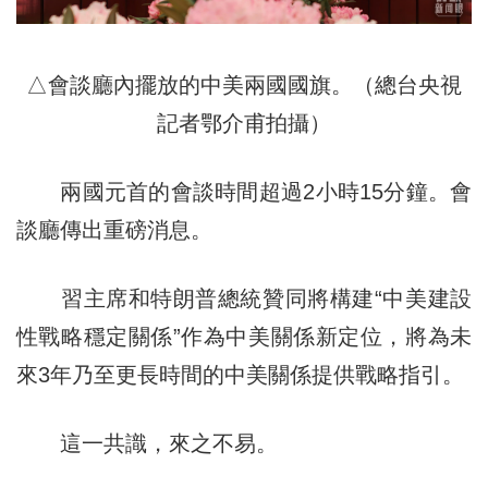
△會談廳內擺放的中美兩國國旗。（總台央視
記者鄂介甫拍攝）
兩國元首的會談時間超過2小時15分鐘。會
談廳傳出重磅消息。
習主席和特朗普總統贊同將構建“中美建設
性戰略穩定關係”作為中美關係新定位，將為未
來3年乃至更長時間的中美關係提供戰略指引。
這一共識，來之不易。