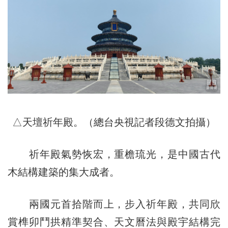
△天壇祈年殿。（總台央視記者段德文拍攝）
祈年殿氣勢恢宏，重檐琉光，是中國古代
木結構建築的集大成者。
兩國元首拾階而上，步入祈年殿，共同欣
賞榫卯鬥拱精準契合、天文曆法與殿宇結構完