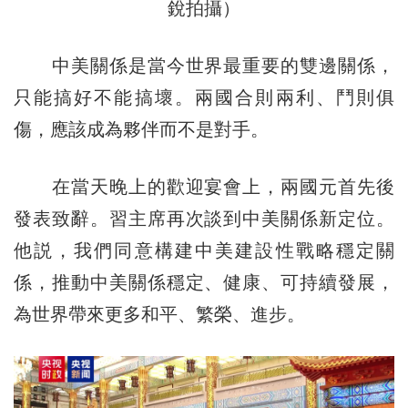
銳拍攝）
中美關係是當今世界最重要的雙邊關係，
只能搞好不能搞壞。兩國合則兩利、鬥則俱
傷，應該成為夥伴而不是對手。
在當天晚上的歡迎宴會上，兩國元首先後
發表致辭。習主席再次談到中美關係新定位。
他説，我們同意構建中美建設性戰略穩定關
係，推動中美關係穩定、健康、可持續發展，
為世界帶來更多和平、繁榮、進步。