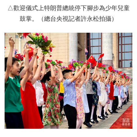
△歡迎儀式上特朗普總統停下腳步為少年兒童
鼓掌。（總台央視記者許永松拍攝）