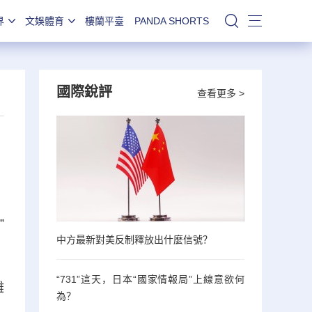
界
文娛體育
樓蘭平臺
PANDA SHORTS
站內搜索
國際銳評
查看更多 >
”
中方最新對美反制釋放出什麼信號？
“731”這天，日本“國家情報局”上線意欲何
雜
為？