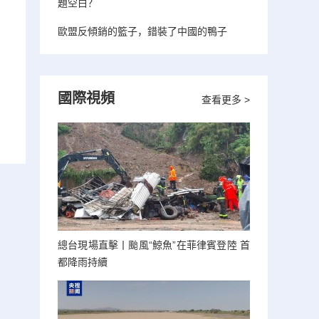
題空白？
歐盟反傾銷的籃子，錯裝了中國的鴨子
國際視頻
查看更多 >
總台現場直擊丨颱風“鯨魚”在菲律賓登陸 首
都降雨持續