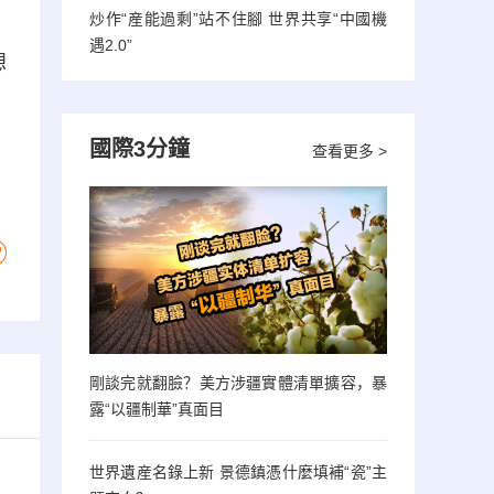
炒作“産能過剩”站不住腳 世界共享“中國機
遇2.0”
想
國際3分鐘
查看更多 >
剛談完就翻臉？美方涉疆實體清單擴容，暴
露“以疆制華”真面目
世界遺産名錄上新 景德鎮憑什麼填補“瓷”主