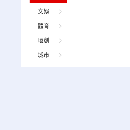
文娛
體育
環創
城市