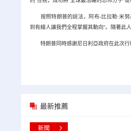
的”任務，成功將“全球最活躍的恐怖分子”從
按照特朗普的説法，阿布-比拉勒·米努基
到有線人讓我們全程掌握其動向”。隨著此人被
特朗普同時感謝尼日利亞政府在此次行
最新推薦
新聞