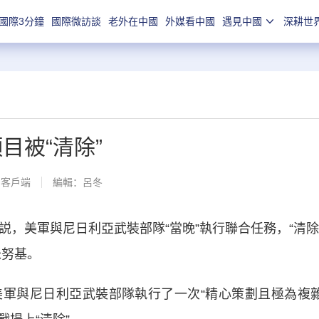
國際3分鐘
國際微訪談
老外在中國
外媒看中國
遇見中國
深耕世
目被“清除”
聞客戶端
編輯：呂冬
，美軍與尼日利亞武裝部隊“當晚”執行聯合任務，“清除
米努基。
與尼日利亞武裝部隊執行了一次“精心策劃且極為複