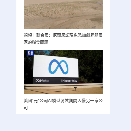
視頻丨聯合國：厄爾尼諾現象恐加劇脆弱國
家的糧食問題
美國“元”公司AI模型測試期間入侵另一家公
司