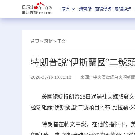
語言
講習所
國際漫評
國際銳評
首頁
>
滾動
> 正文
特朗普説“伊斯蘭國”二號頭
2026-05-16 13:01:18
來源：
中央廣電總台央視新
美國總統特朗普15日通過社交媒體發文説
極端組織“伊斯蘭國”二號頭目阿布-比拉勒·
特朗普在帖文中説，在他的指揮下，美軍