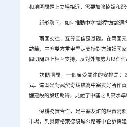
和地區問題上立場相近，需要加強協調和配
新形勢下，如何推動中塞“鐵桿”友誼邁
兩國交往，互尊互信是基礎。在兩國元首
訪華，中塞雙方重申堅定支持對方維護國家
關切問題上相互支持，反對外部勢力以任何
訪問期間，一個廣受關注的安排是：25
式。這既是對武契奇總統為中塞友好所作貢
體建設的殷切期待，見證了中塞之間高水準
深耕務實合作，是中塞友誼的現實寫照。
市場，到貝爾格萊德繞城公路等中企參與建