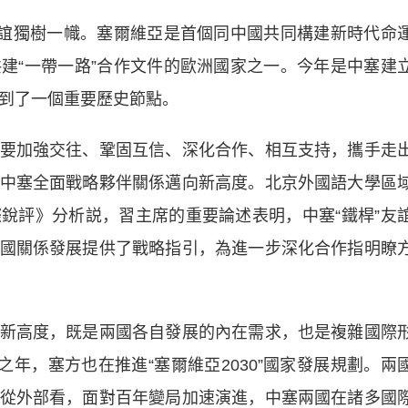
誼獨樹一幟。塞爾維亞是首個同中國共同構建新時代命
建“一帶一路”合作文件的歐洲國家之一。今年是中塞建
來到了一個重要歷史節點。
加強交往、鞏固互信、深化合作、相互支持，攜手走
中塞全面戰略夥伴關係邁向新高度。北京外國語大學區
銳評》分析説，習主席的重要論述表明，中塞“鐵桿”友
國關係發展提供了戰略指引，為進一步深化合作指明瞭
高度，既是兩國各自發展的內在需求，也是複雜國際
之年，塞方也在推進“塞爾維亞2030”國家發展規劃。兩
從外部看，面對百年變局加速演進，中塞兩國在諸多國