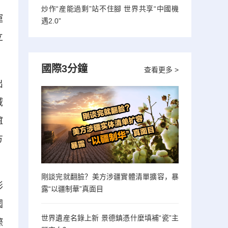
炒作“産能過剩”站不住腳 世界共享“中國機
運
遇2.0”
立
國際3分鐘
查看更多 >
出
域
誼
方
剛談完就翻臉？美方涉疆實體清單擴容，暴
形
露“以疆制華”真面目
國
世界遺産名錄上新 景德鎮憑什麼填補“瓷”主
際