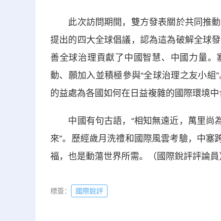
此次訪問期間，雙方發表關於共同推動落
提出的四大全球倡議，認為這為破解全球發
善全球治理貢獻了中國智慧、中國力量。塞
動、願加入並積極參與“全球治理之友小組
的益處為各國如何在日益複雜的國際環境中
中國有句古語，“相知無遠近，萬里尚為鄰
來”。歷經歲月洗禮和國際風雲考驗，中塞
福，也是動蕩世界所需。（國際銳評評論員
標簽：
國際銳評