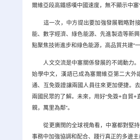
爾維亞段高鐵感嘆中國速度，無不顯示中塞“
這一次，中方提出要加強發展戰略對接，
能、數字經濟、綠色能源、先進製造等新興
點聚焦技術進步和綠色能源，高品質共建“
人文交流是中塞關係發展的不竭動力。從
始學中文，漢語已成為塞爾維亞第二大外
通、互免簽證讓兩國人員往來更加便捷。去
兩國民眾的了解。未來，用好“免簽+自貿+
親，萬里為鄰”。
從更廣闊的全球視角看，中塞都對堅持和
事務中加強協調和配合、踐行真正的多邊主