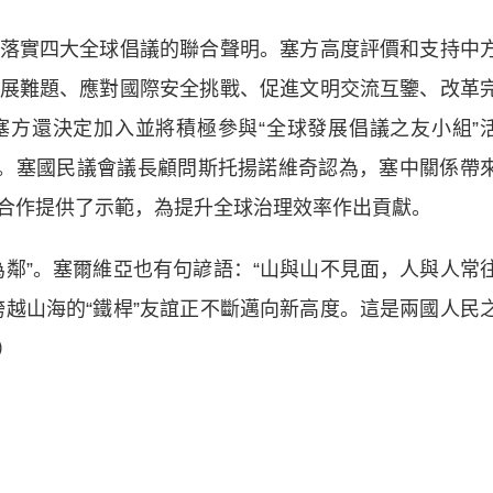
實四大全球倡議的聯合聲明。塞方高度評價和支持中
展難題、應對國際安全挑戰、促進文明交流互鑒、改革
方還決定加入並將積極參與“全球發展倡議之友小組”
”。塞國民議會議長顧問斯托揚諾維奇認為，塞中關係帶
合作提供了示範，為提升全球治理效率作出貢獻。
”。塞爾維亞也有句諺語：“山與山不見面，人與人常
跨越山海的“鐵桿”友誼正不斷邁向新高度。這是兩國人民
）