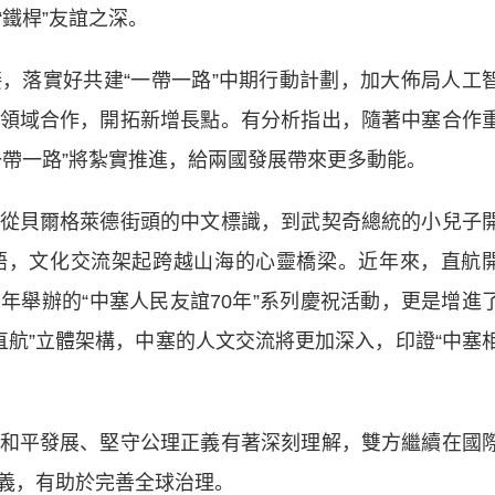
鐵桿”友誼之深。
落實好共建“一帶一路”中期行動計劃，加大佈局人工
領域合作，開拓新增長點。有分析指出，隨著中塞合作
一帶一路”將紮實推進，給兩國發展帶來更多動能。
貝爾格萊德街頭的中文標識，到武契奇總統的小兒子
語，文化交流架起跨越山海的心靈橋梁。近年來，直航
年舉辦的“中塞人民友誼70年”系列慶祝活動，更是增進
直航”立體架構，中塞的人文交流將更加深入，印證“中塞
平發展、堅守公理正義有著深刻理解，雙方繼續在國
義，有助於完善全球治理。