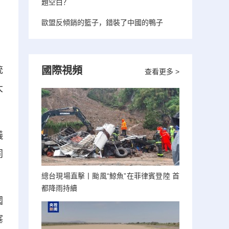
題空白？
歐盟反傾銷的籃子，錯裝了中國的鴨子
統
國際視頻
查看更多 >
大
儀
同
總台現場直擊丨颱風“鯨魚”在菲律賓登陸 首
都降雨持續
國
塞