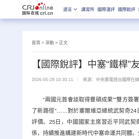
語言
講習所
國際漫評
國際銳評
首頁
>
滾動
> 正文
【國際銳評】中塞“鐵桿”
2026-05-28 10:30:11
來源：中央廣電總台國際在
“兩國元首會談取得豐碩成果”“雙方簽署20
了新路徑”……對於塞爾維亞總統武契奇2
評價。25日，中國國家主席習近平同武契
係，持續推進構建新時代中塞命運共同體。