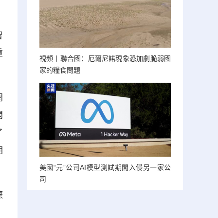
智
重
視頻丨聯合國：厄爾尼諾現象恐加劇脆弱國
家的糧食問題
開
開
了
相
美國“元”公司AI模型測試期間入侵另一家公
司
際