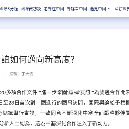
國際3分鐘
國際微訪談
老外在中國
外媒看中國
遇見中國
深耕世
友誼如何邁向新高度？
線
編輯：丁天怡
多項合作文件”“進一步鞏固‘鐵桿’友誼”“為雙邊合作開
4日至28日首次對中國進行的國事訪問，國際輿論給予積
奇總統舉行會談，一致同意不斷深化中塞全面戰略夥伴
分析人士認為，這為中塞深化合作注入了新動力。