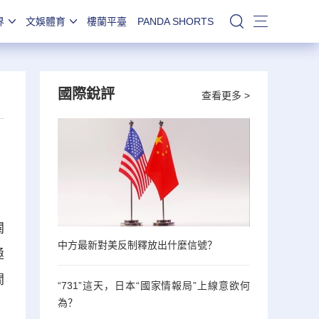
界
文娛體育
樓蘭平臺
PANDA SHORTS
站內搜索
國際銳評
查看更多 >
闢
中方最新對美反制釋放出什麼信號？
極
關
“731”這天，日本“國家情報局”上線意欲何
為？