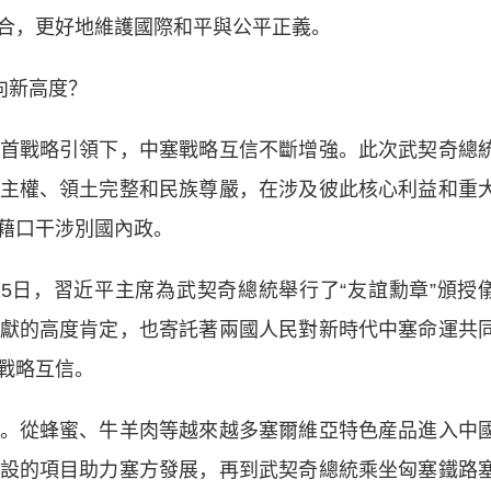
合，更好地維護國際和平與公平正義。
向新高度？
戰略引領下，中塞戰略互信不斷增強。此次武契奇總
主權、領土完整和民族尊嚴，在涉及彼此核心利益和重
藉口干涉別國內政。
日，習近平主席為武契奇總統舉行了“友誼勳章”頒授
獻的高度肯定，也寄託著兩國人民對新時代中塞命運共
戰略互信。
從蜂蜜、牛羊肉等越來越多塞爾維亞特色産品進入中
設的項目助力塞方發展，再到武契奇總統乘坐匈塞鐵路