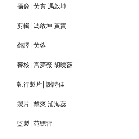
攝像│黃實 馮啟坤
剪輯│馮啟坤 黃實
翻譯│黃蓉
審核│宮夢薇 胡曉薇
執行製片│謝詩佳
製片│戴爽 浦海蕊
監製│苑聽雷