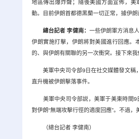
地區傳出爆炸聲；隨後美國方面宣佈，美軍
動。目前伊朗首都德黑蘭一切正常，據伊朗
總台記者 李健南：
一些伊朗軍方消息
伊朗實施打擊，伊朗將對美國進行回應。本
的、與伊朗有關聯的另一次衝突。接下來我
美軍中央司令部9日在社交媒體發文稱，美
直升機被伊朗擊落事件。
美軍中央司令部説，美軍于美東時間9日下
對伊朗“無端攻擊行徑的適度回應”。不過
（總台記者 李健南）