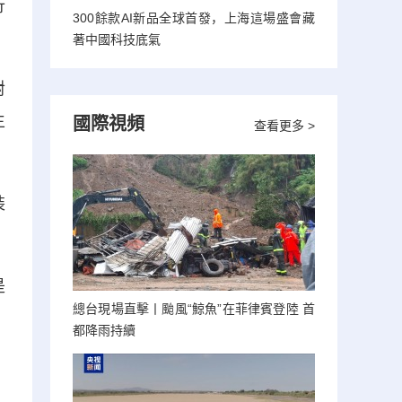
行
300餘款AI新品全球首發，上海這場盛會藏
著中國科技底氣
對
生
國際視頻
查看更多 >
裝
是
總台現場直擊丨颱風“鯨魚”在菲律賓登陸 首
都降雨持續