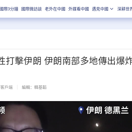
國際3分鐘
國際微訪談
老外在中國
外媒看中國
遇見中國
深耕世
性打擊伊朗 伊朗南部多地傳出爆
聞客戶端
編輯：韓基韜