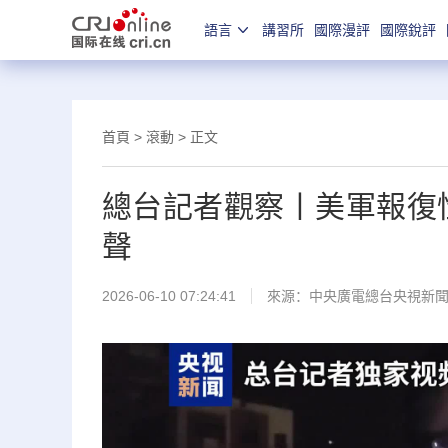
語言
講習所
國際漫評
國際銳評
首頁
>
滾動
> 正文
總台記者觀察丨美軍報復
聲
2026-06-10 07:24:41
來源：
中央廣電總台央視新