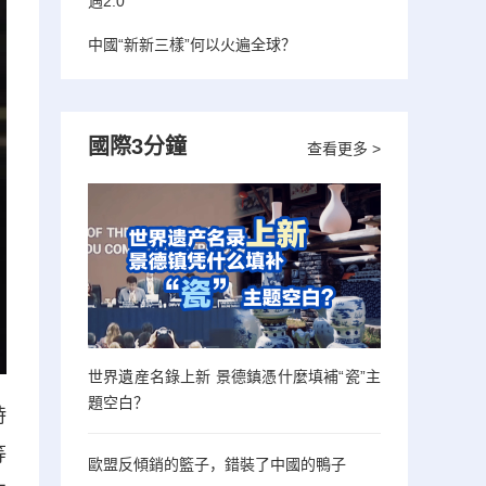
遇2.0”
中國“新新三樣”何以火遍全球？
國際3分鐘
查看更多 >
世界遺産名錄上新 景德鎮憑什麼填補“瓷”主
題空白？
時
等
歐盟反傾銷的籃子，錯裝了中國的鴨子