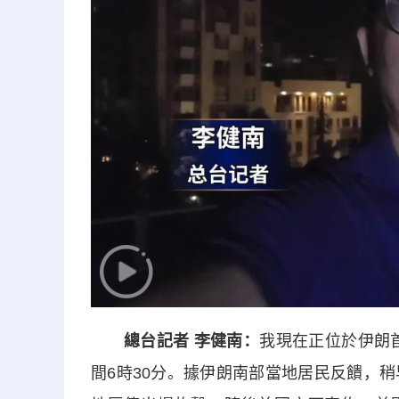
總台記者 李健南：
我現在正位於伊朗
間6時30分。據伊朗南部當地居民反饋，