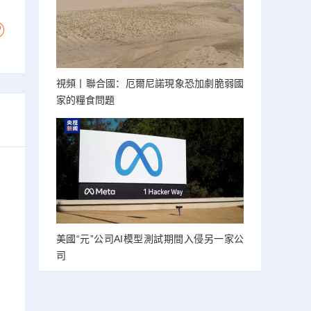
視頻丨聯合國：厄爾尼諾現象恐加劇脆弱國
家的糧食問題
美國“元”公司AI模型測試期間入侵另一家公
司