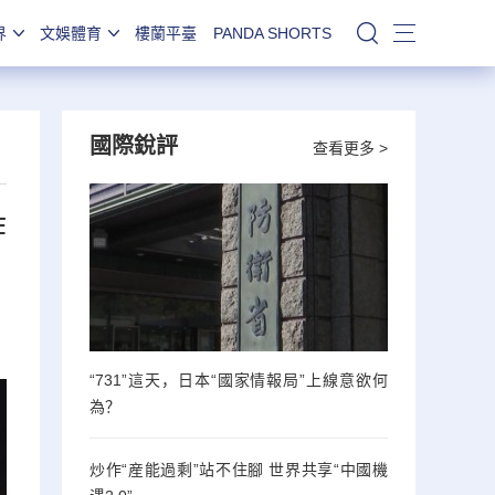
界
文娛體育
樓蘭平臺
PANDA SHORTS
站內搜索
國際銳評
查看更多 >
炸
“731”這天，日本“國家情報局”上線意欲何
為？
炒作“産能過剩”站不住腳 世界共享“中國機