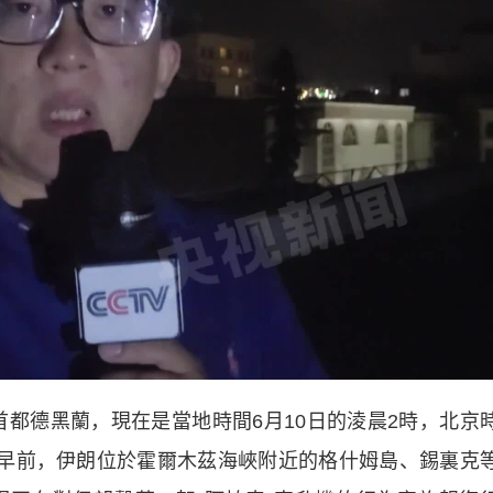
首都德黑蘭，現在是當地時間6月10日的淩晨2時，北京
稍早前，伊朗位於霍爾木茲海峽附近的格什姆島、錫裏克