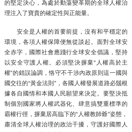
的堅定決心，為處於動蕩變革期的全球人權治
理注入了寶貴的確定性與正能量。
安全是人權的首要前提，沒有和平穩定的
環境，各項人權保障便無從談起。面對全球安
全赤字，國際社會應踐行全球安全倡議，堅持
以安全守護人權。必須堅決摒棄“人權高於主
權”的錯誤論調，恪守不干涉內政原則這一國與
國交往的“黃金法則”，各國人權發展道路必鬚根
據各自國情和本國人民願望來決定。要堅決抵
制個別國家將人權武器化、肆意搞雙重標準的
霸權行徑，摒棄居高臨下的“人權教師爺”姿態，
肅清全球人權治理的政治干擾，守護好國際人