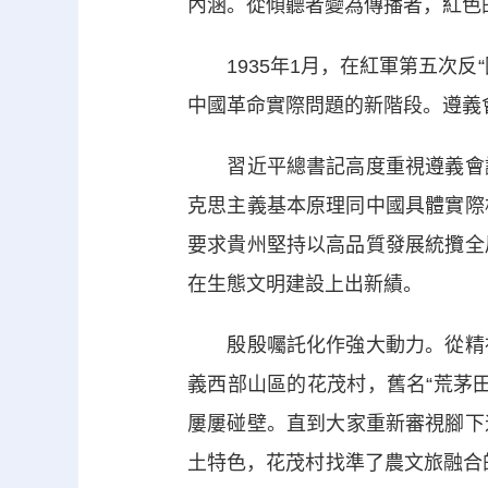
內涵。從傾聽者變為傳播者，紅色
1935年1月，在紅軍第五次反
中國革命實際問題的新階段。遵義
習近平總書記高度重視遵義會議
克思主義基本原理同中國具體實際
要求貴州堅持以高品質發展統攬全
在生態文明建設上出新績。
殷殷囑託化作強大動力。從精神
義西部山區的花茂村，舊名“荒茅
屢屢碰壁。直到大家重新審視腳下
土特色，花茂村找準了農文旅融合的