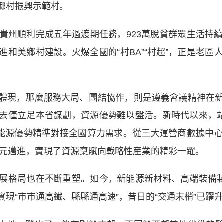
鄉村振興示範村。
州順利完成五年過渡期任務，923萬脫貧群眾生活持續
和美鄉村建設。火爆全國的“村BA”“村超”，正是老
現，那麼服務大局、團結協作，則是遵義會議精神在新
去僅立足本省謀劃，資源優勢難以盤活。新時代以來，站
將能源優勢精準對接全國算力需求。從三大運營商數據中
億元邁進，實現了資源稟賦向戰略性産業的精彩一躍。
格局也在不斷重塑。如今，新能源新材料、高端裝備製造
現“市市通高鐵、縣縣通高速”，昔日的“交通末梢”已躍