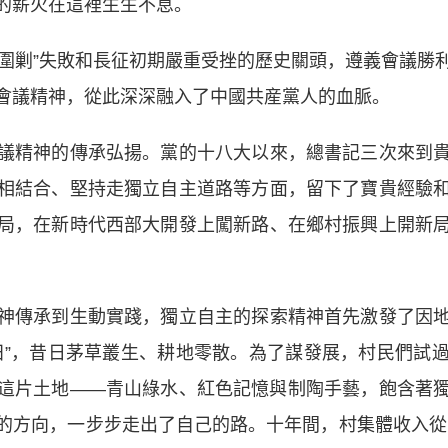
的薪火在這裡生生不息。
“圍剿”失敗和長征初期嚴重受挫的歷史關頭，遵義會議勝
會議精神，從此深深融入了中國共産黨人的血脈。
精神的傳承弘揚。黨的十八大以來，總書記三次來到貴
相結合、堅持走獨立自主道路等方面，留下了寶貴經驗
局，在新時代西部大開發上闖新路、在鄉村振興上開新
傳承到生動實踐，獨立自主的探索精神首先激發了因地
田”，昔日茅草叢生、耕地零散。為了謀發展，村民們試
這片土地——青山綠水、紅色記憶與制陶手藝，飽含著
方向，一步步走出了自己的路。十年間，村集體收入從1