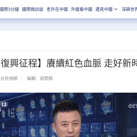
國際3分鐘
國際微訪談
老外在中國
外媒看中國
遇見中國
深耕世
進復興征程】賡續紅色血脈 走好新
總台央視網
編輯：胡君顏