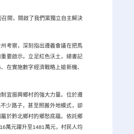
利召開，開啟了我們黨獨立自主解決
州考察，深刻指出遵義會議在把馬
和重要啟示。立足紅色沃土，總書記
局、在實施數字經濟戰略上搶新機、
制宜振興鄉村的強大力量。位於遵
過不少路子，甚至照搬外地模式，卻
獨屬於黔北鄉村的鄉愁底蘊。依託鄉
6萬元躍升至1481萬元，村民人均