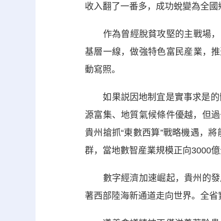
收入翻了一番多，成功蛻變為全國
作為曾經脫貧攻堅的主戰場，貴
基層一線，做強特色富民産業，推進
動寫照。
如果説因地制宜是實事求是的體
源富集、地質氣候條件優越，但過
貴州搶抓“東數西算”戰略機遇，
群，當地數智産業規模正向3000
數字經濟加速崛起，貴州的發展
著西部陸海新通道走向世界。全省實