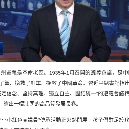
州遵義是革命老區。1935年1月召開的遵義會議，是
了黨、挽救了紅軍、挽救了中國革命。習近平總書記指
堅定信念、堅持真理、獨立自主、團結統一”的遵義會議
，繪出一幅壯闊的高品質發展長卷。
小小紅色宣講員”傳承活動正火熱開展。孩子們駐足於珍