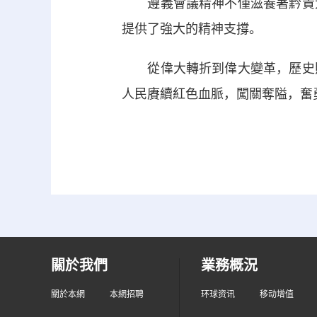
遵義會議精神不僅滋養著黔貴大
提供了強大的精神支撐。
從偉大轉折到偉大變革，歷史照
人民賡續紅色血脈，闖關奪隘，奮
關於我們
業務概況
關於本網
本網招聘
环球资讯
移动增值