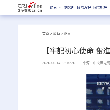
語言
講習所
國際漫評
國際銳評
首頁
>
滾動
> 正文
【牢記初心使命 奮
2026-06-14 22:15:26
來源：
中央廣電