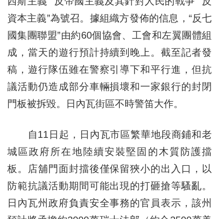
西斯主義”“反帝國主義及其針對人民的戰爭”“反
資本主義”為號召。據組織方發佈的信息，“反七
國集團聯盟”由約60個協會、工會和左翼團體組
成，當天的遊行預計持續到晚上。截至記者發
稿，遊行隊伍雖在警察引導下和平行進，但抗
議活動仍造成部分車輛損壞和一家銀行的封閉
門板被拆毀。日內瓦街區不時警笛大作。
自11日起，日內瓦市區繁華地段商鋪和老
城區政府所在地陸續安裝堅固的木質防護擋
板。店舖門面封擋後僅保留狹小的出入口，以
防範抗議活動期間可能出現的打砸搶等騷亂。
日內瓦州政府負責安全事務的官員表示，該州