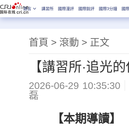
語言
講習所
國際漫評
國際銳評
國際3分鐘
國
首頁
>
滾動
> 正文
【講習所·追光
2026-06-29 10:35:30
磊
【本期導讀】