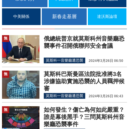
新春走基層
中美關係
達沃斯論壇
俄總統普京就莫斯科州音樂廳恐
無
襲事件召開俄聯邦安全會議
莫斯科一音樂廳遭恐襲
2024年3月26日 06:50
莫斯科巴斯曼區法院批准將3名
無
涉嫌協助實施恐襲的人員羈押候
審
莫斯科一音樂廳遭恐襲
2024年3月26日 06:43
如何發生？傷亡為何如此嚴重？
無
誰是幕後黑手？三問莫斯科州音
樂廳恐襲事件