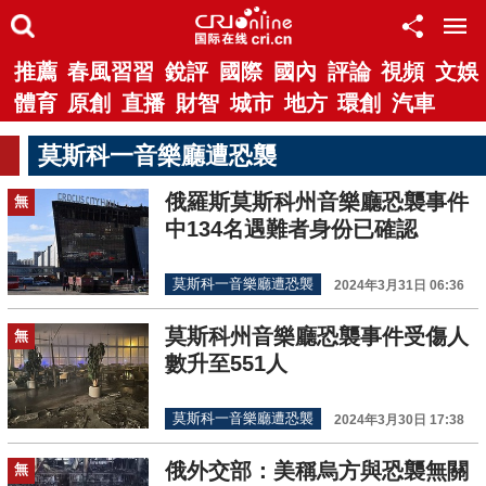
推薦
春風習習
銳評
國際
國內
評論
視頻
文娛
體育
原創
直播
財智
城市
地方
環創
汽車
莫斯科一音樂廳遭恐襲
俄羅斯莫斯科州音樂廳恐襲事件
無
中134名遇難者身份已確認
莫斯科一音樂廳遭恐襲
2024年3月31日 06:36
莫斯科州音樂廳恐襲事件受傷人
無
數升至551人
莫斯科一音樂廳遭恐襲
2024年3月30日 17:38
俄外交部：美稱烏方與恐襲無關
無