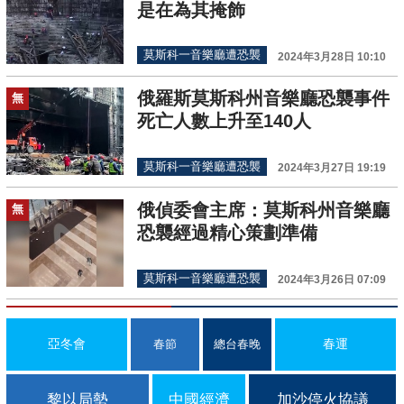
是在為其掩飾
莫斯科一音樂廳遭恐襲
2024年3月28日 10:10
俄羅斯莫斯科州音樂廳恐襲事件
無
死亡人數上升至140人
莫斯科一音樂廳遭恐襲
2024年3月27日 19:19
俄偵委會主席：莫斯科州音樂廳
無
恐襲經過精心策劃準備
莫斯科一音樂廳遭恐襲
2024年3月26日 07:09
亞冬會
春運
春節
總台春晚
黎以局勢
中國經濟
加沙停火協議