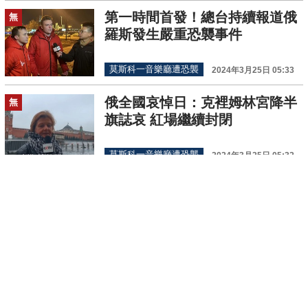
第一時間首發！總台持續報道俄
無
羅斯發生嚴重恐襲事件
莫斯科一音樂廳遭恐襲
2024年3月25日 05:33
俄全國哀悼日：克裡姆林宮降半
無
旗誌哀 紅場繼續封閉
莫斯科一音樂廳遭恐襲
2024年3月25日 05:32
俄羅斯全國哀悼日傍晚 仍有大量
無
民眾前往恐襲案現場悼念遇難者
莫斯科一音樂廳遭恐襲
2024年3月25日 04:28
俄媒公佈普京處理音樂廳恐襲案
無
畫面