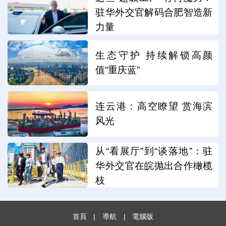
驻华外交官解码合肥智造新
力量
生态守护 持续解锁高颜
值“重庆蓝”
连云港：高空瞭望 赏海滨
风光
从“看展厅”到“谈落地”：驻
华外交官在皖抛出合作橄榄
枝
首頁
|
導航
|
電腦版