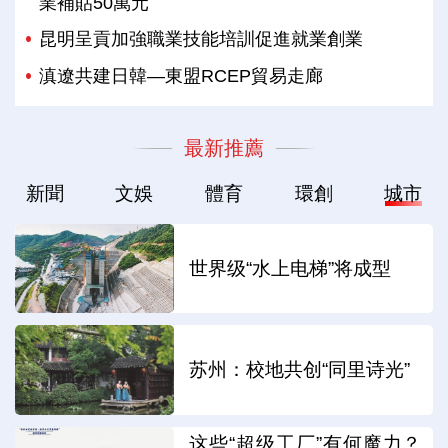
業補貼50萬元
昆明呈貢加強職業技能培訓促進就業創業
滇遼共建日韓—東盟RCEP貿易走廊
最新推薦
新聞
文娛
體育
環創
城市
世界级“水上电梯”将成型
苏州：校地共创“同里诗光”
这些“超级工厂”有何魔力？