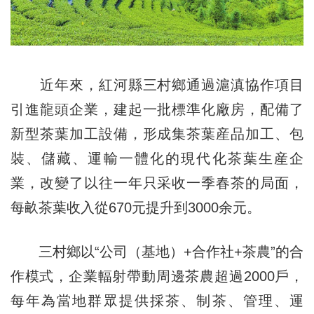
近年來，紅河縣三村鄉通過滬滇協作項目
引進龍頭企業，建起一批標準化廠房，配備了
新型茶葉加工設備，形成集茶葉産品加工、包
裝、儲藏、運輸一體化的現代化茶葉生産企
業，改變了以往一年只采收一季春茶的局面，
每畝茶葉收入從670元提升到3000余元。
三村鄉以“公司（基地）+合作社+茶農”的合
作模式，企業輻射帶動周邊茶農超過2000戶，
每年為當地群眾提供採茶、制茶、管理、運