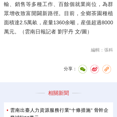
輸、銷售等多種工作、百餘個就業崗位，為群
眾增收致富開闢新路徑。目前，全鄉茶園種植
面積達2.5萬畝，産量1360余噸，産值超過8000
萬元。（雲南日報記者 劉宇丹 文/圖）
編輯：張科
分享：
相關新聞
雲南出臺人力資源服務行業“十條措施” 骨幹企