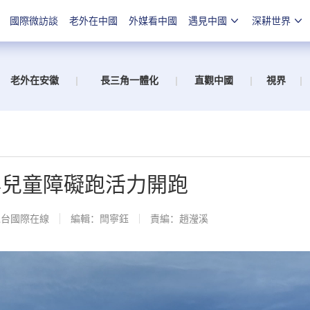
國際微訪談
老外在中國
外媒看中國
遇見中國
深耕世界
老外在安徽
|
長三角一體化
|
直觀中國
|
視界
|
年兒童障礙跑活力開跑
總台國際在線
編輯：閆寧鈺
責編：趙瀅溪