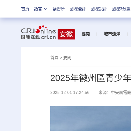
首頁
語言
講習所
國際漫評
國際銳評
國際3分鐘
要聞
|
城市遠洋
|
首頁
>
要聞
2025年徽州區青少
2025-12-01 17:24:56
來源：中央廣電