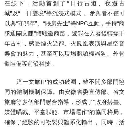
在線下，活動首創了“日行古道、夜遊古
城”及“一日雙境”等沉浸式模式 。參與者不僅可
以與“守關卒”、“賬房先生”等NPC互動，手持“商
隊通關文牒”體驗徽商路，還能在入暮後轉場千
年古村，感受煙火遊龍、火鳳凰表演與星空音
樂會的魅力，甚至可以現場體驗機器狗、外骨
骼裝備等前沿科技 。
這一文旅IP的成功破圈，離不開多部門協
同的體制機制保障。由安徽省委宣傳部、省文
旅廳等多個部門聯合指導，形成了“政府搭臺、
媒體唱戲、平臺賦能、市場運作”的協同格局，
確保了經驗的可複製與體系化輸出 。同時，活