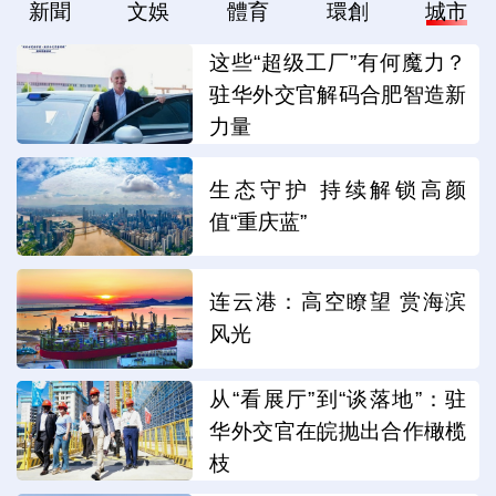
新聞
文娛
體育
環創
城市
这些“超级工厂”有何魔力？
驻华外交官解码合肥智造新
力量
生态守护 持续解锁高颜
值“重庆蓝”
连云港：高空瞭望 赏海滨
风光
从“看展厅”到“谈落地”：驻
华外交官在皖抛出合作橄榄
枝