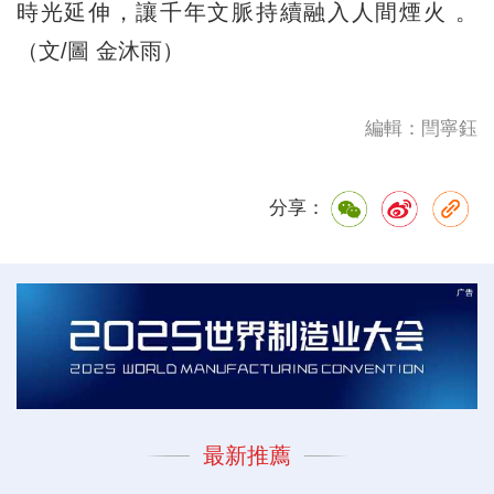
時光延伸，讓千年文脈持續融入人間煙火 。
（文/圖 金沐雨）
編輯：閆寧鈺
分享：
最新推薦