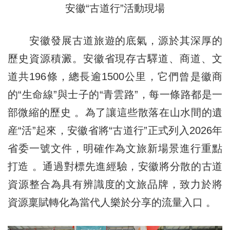
安徽“古道行”活動現場
安徽發展古道旅遊的底氣，源於其深厚的
歷史資源積澱。安徽省現存古驛道、商道、文
道共196條，總長逾1500公里，它們曾是徽商
的“生命線”與士子的“青雲路”，每一條路都是一
部微縮的歷史 。為了讓這些散落在山水間的遺
産“活”起來，安徽省將“古道行”正式列入2026年
省委一號文件，明確作為文旅新場景進行重點
打造 。通過對標先進經驗，安徽將分散的古道
資源整合為具有辨識度的文旅品牌，致力於將
資源稟賦轉化為當代人樂於分享的流量入口 。