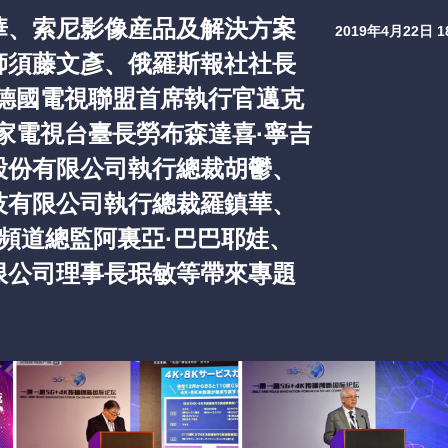
華、索尼影像産品及解決方案
2019年4月22日 18
師須藤文彥、俄羅斯報社社長
、德國電視聯盟首席執行官邁克
家電視台臺長勞布森達喜·寧吉
股份有限公司執行總裁胡鬱、
技有限公司執行總裁羅鎮華、
頻道總監阿裏亞·巴巴耶娃、
限公司理事長珉敏等帶來專題