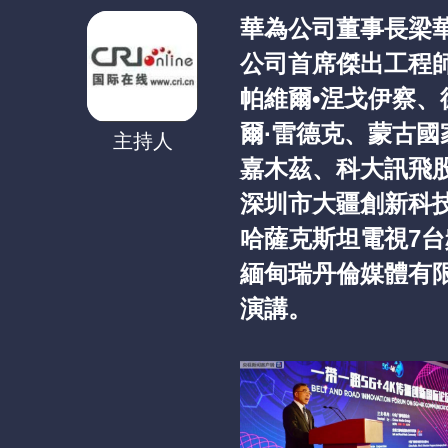
華為公司董事長梁
公司首席傑出工程
帕維爾•涅戈伊察
爾·雷德克、蒙古國
主持人
嘉木茲、科大訊飛
深圳市大疆創新科
哈薩克斯坦電視7台
緬甸瑞丹倫媒體有
演講。