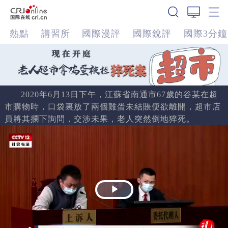
熱點
講習所
國際漫評
國際銳評
國際3分鐘
2020年6月13日下午，江蘇省南通市67歲的谷某在超
市購物時，口袋裏放了兩個雞蛋未結賬便欲離開，超市店
員將其攔下詢問，交涉未果，老人突然倒地猝死。
Play
Video