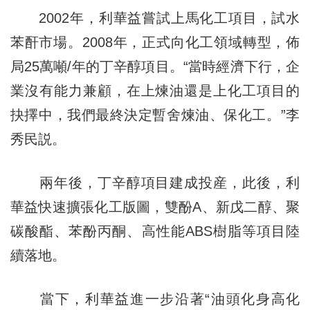
2002年，利華益嘗試上馬化工項目，試水
苯酐市場。2008年，正式向化工領域轉型，佈
局25萬噸/年的丁辛醇項目。“當時經濟下行，企
業沒有能力兼顧，在上煉油還是上化工項目的
抉擇中，我們最終決定暫舍煉油、保化工。”李
秀民説。
兩年後，丁辛醇項目建成投産，此後，利
華益快速擴張化工版圖，雙酚A、新戊二醇、聚
碳酸酯、苯酚丙酮、高性能ABS樹脂等項目陸
續落地。
當下，利華益進一步沿著“油頭化身高化