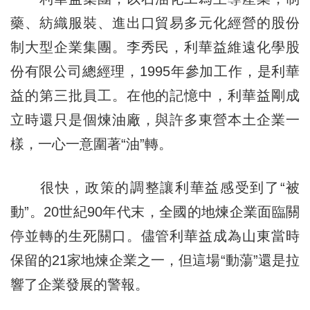
藥、紡織服裝、進出口貿易多元化經營的股份
制大型企業集團。李秀民，利華益維遠化學股
份有限公司總經理，1995年參加工作，是利華
益的第三批員工。在他的記憶中，利華益剛成
立時還只是個煉油廠，與許多東營本土企業一
樣，一心一意圍著“油”轉。
很快，政策的調整讓利華益感受到了“被
動”。20世紀90年代末，全國的地煉企業面臨關
停並轉的生死關口。儘管利華益成為山東當時
保留的21家地煉企業之一，但這場“動蕩”還是拉
響了企業發展的警報。