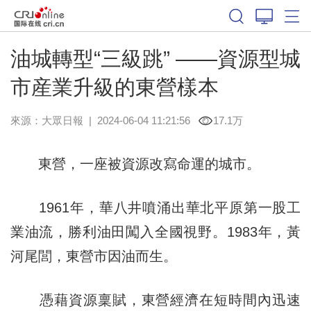
油城轉型“三級跳” ——資源型城
市産業升級的東營樣本
來源：
大眾日報
|
2024-06-04 11:21:56
17.1万
東營，一座被資源改寫命運的城市。
1961年，華八井噴涌出華北平原第一股工
業油流，勝利油田闖入全國視野。1983年，黃
河尾閭，東營市因油而生。
憑藉資源稟賦，東營經濟在短時間內迅速