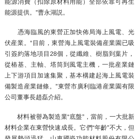
能源消費（扣除原材料用能）全部依靠可再生
能源提供。”曹永湖説。
憑海臨風的東營正加快佈局海上風電、光
伏産業。“目前，東營海上風電裝備産業園已吸
引簽約落地項目28個，從纖維、樹脂到葉片，
從樁基、主軸、塔筒到風電主機，一批産業鏈
上下游項目加速集聚，基本構建起海上風電裝
備製造産業鏈條。”東營市廣利臨港産業園有限
公司董事長趙磊介紹。
材料被譽為製造業“底盤”，當前，一大批新
材料企業在東營快速成長。它們“年齡”不大，但
發展勢頭迅猛。山東國瓷功能材料股份有限公