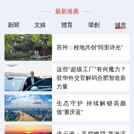
最新推薦
新聞
文娛
體育
環創
城市
苏州：校地共创“同里诗光”
这些“超级工厂”有何魔力？
驻华外交官解码合肥智造新
力量
生态守护 持续解锁高颜
值“重庆蓝”
连云港：高空瞭望 赏海滨