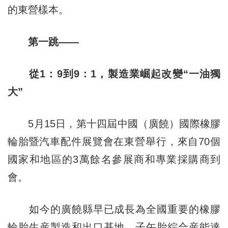
的東營樣本。
第一跳——
從1：9到9：1，製造業崛起改變“一油獨
大”
5月15日，第十四屆中國（廣饒）國際橡膠
輪胎暨汽車配件展覽會在東營舉行，來自70個
國家和地區的3萬餘名參展商和專業採購商到
會。
如今的廣饒縣早已成長為全國重要的橡膠
輪胎生産製造和出口基地，子午胎綜合産能達