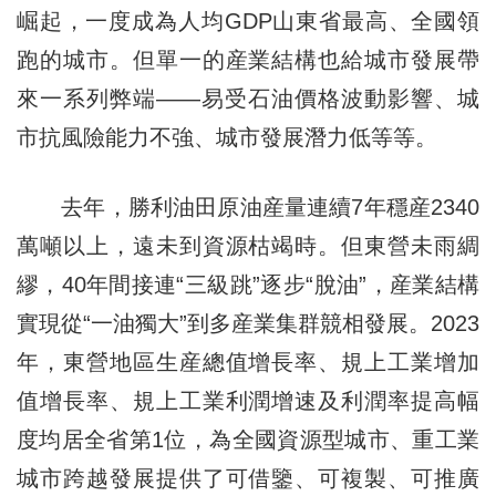
崛起，一度成為人均GDP山東省最高、全國領
跑的城市。但單一的産業結構也給城市發展帶
來一系列弊端——易受石油價格波動影響、城
市抗風險能力不強、城市發展潛力低等等。
去年，勝利油田原油産量連續7年穩産2340
萬噸以上，遠未到資源枯竭時。但東營未雨綢
繆，40年間接連“三級跳”逐步“脫油”，産業結構
實現從“一油獨大”到多産業集群競相發展。2023
年，東營地區生産總值增長率、規上工業增加
值增長率、規上工業利潤增速及利潤率提高幅
度均居全省第1位，為全國資源型城市、重工業
城市跨越發展提供了可借鑒、可複製、可推廣