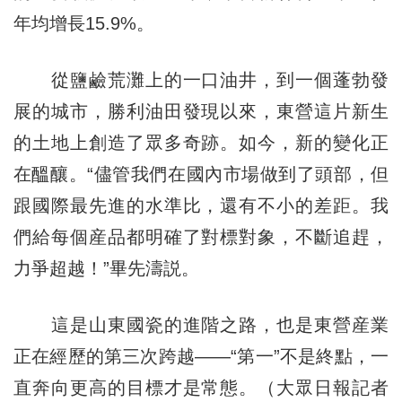
年均增長15.9%。
從鹽鹼荒灘上的一口油井，到一個蓬勃發
展的城市，勝利油田發現以來，東營這片新生
的土地上創造了眾多奇跡。如今，新的變化正
在醞釀。“儘管我們在國內市場做到了頭部，但
跟國際最先進的水準比，還有不小的差距。我
們給每個産品都明確了對標對象，不斷追趕，
力爭超越！”畢先濤説。
這是山東國瓷的進階之路，也是東營産業
正在經歷的第三次跨越——“第一”不是終點，一
直奔向更高的目標才是常態。（大眾日報記者