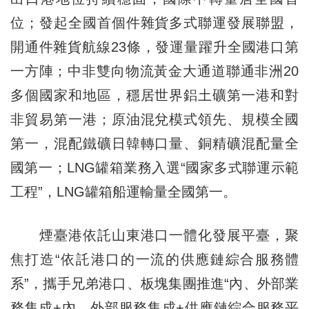
位；發起全國首個件雜貨多式聯運發展聯盟，
開通件雜貨航線23條，發運量躍升全國港口第
一方陣；中非雙向物流黃金大通道聯通非洲20
多個國家和地區，穩居世界鋁土礦第一港和對
非貿易第一港；原油混兌模式領先、規模全國
第一，混配鐵礦日韓轉口量、銅精礦混配量全
國第一；LNG罐箱業務入選“國家多式聯運示範
工程”，LNG罐箱船運輸量全國第一。
煙臺港依託山東港口一體化發展平臺，聚
焦打造“依託港口的一流的供應鏈綜合服務體
系”，攜手兄弟港口、板塊集團推進“內、外部業
務集成+內、外部服務集成+供應鏈綜合服務平