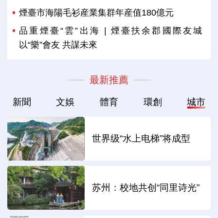
煙臺市海陽毛衫産業集群年産值180億元
品重煙臺“雲”出海 | 煙臺扶余郡國際友城
以“樂”會友 共謀未來
最新推薦
新聞
文娛
體育
環創
城市
世界级“水上电梯”将成型
苏州：校地共创“同里诗光”