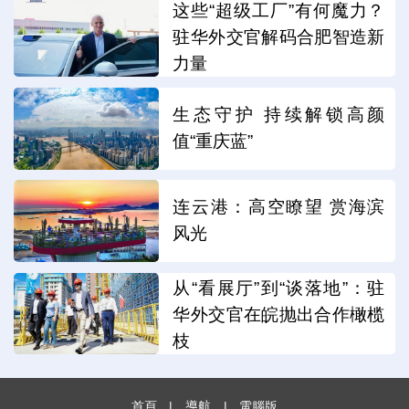
这些“超级工厂”有何魔力？
驻华外交官解码合肥智造新
力量
生态守护 持续解锁高颜
值“重庆蓝”
连云港：高空瞭望 赏海滨
风光
从“看展厅”到“谈落地”：驻
华外交官在皖抛出合作橄榄
枝
首頁
|
導航
|
電腦版