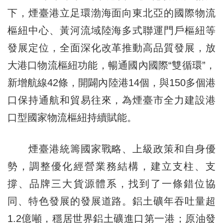
下，煙臺港立足環渤海面向東北亞的國際物流
樞紐中心、黃河流域陸海多式聯運門戶樞紐等
發展定位，全面深化改革推動高品質發展，放
大港口物流樞紐功能，暢通國內國際“雙循環”，
新增航線42條，開闢內陸港14個，與150多個港
口保持通航和貿易往來，為煙臺市全力建設港
口型國家物流樞紐持續賦能。
煙臺港統籌國家戰略、上級政策和自身優
勢，調整優化經營業務結構，建立支柱、支
撐、品牌三大貨源體系，找到了一條錯位協
同、特色發展的發展道路。鋁土礦年吞吐量超
1.2億噸，穩居世界鋁土礦進口第一港；原油發