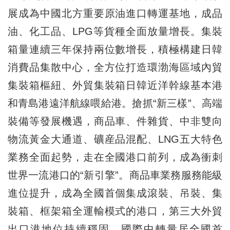
展成為中國北方重要原油進口轉運基地，成品
油、化工品、LPG等貨種全面放量增長。集裝
箱量連續三年保持兩位數增長，積極構建日韓
消費品集散中心，全方位打造環渤海區域內貿
集裝箱樞紐、外貿集裝箱日韓近洋幹線基本港
和青島港遠洋航線喂給港。搶抓“新三樣”、高端
裝備等發展機遇，商品車、件雜貨、中非雙向
物流黃金大通道、礦産品混配、LNG五大特色
業務全面起勢，走在全國港口前列，成為衝刺
世界一流港口的“新引擎”。商品車業務服務能級
進位提升，成為全國首個集成滾裝、吊裝、集
裝箱、框架箱全運輸模式的港口，第三大外貿
出口港地位持續穩固，國際中轉量居全國首