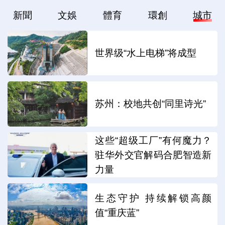
新聞
文娛
體育
環創
城市
世界级“水上电梯”将成型
苏州：校地共创“同里诗光”
这些“超级工厂”有何魔力？
驻华外交官解码合肥智造新
力量
生态守护 持续解锁高颜
值“重庆蓝”