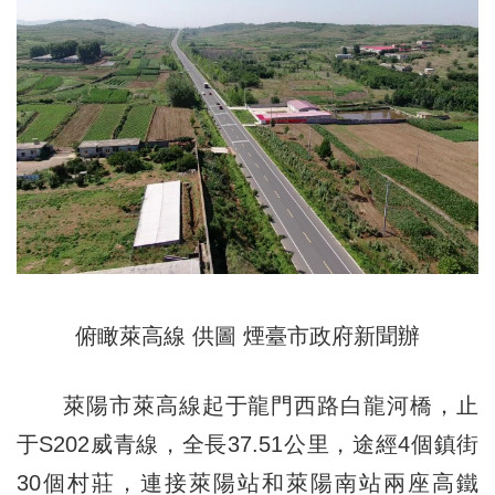
俯瞰萊高線 供圖 煙臺市政府新聞辦
萊陽市萊高線起于龍門西路白龍河橋，止
于S202威青線，全長37.51公里，途經4個鎮街
30個村莊，連接萊陽站和萊陽南站兩座高鐵