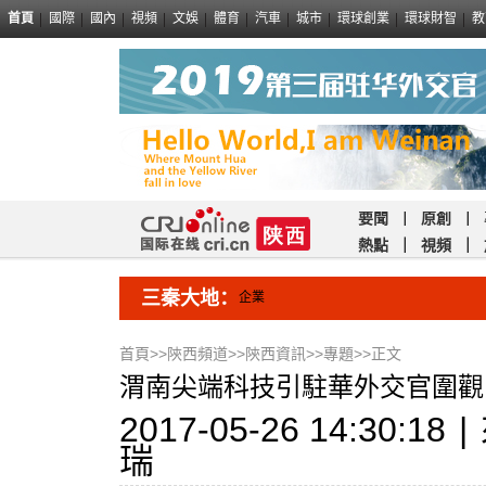
首頁
國際
國內
視頻
文娛
體育
汽車
城市
環球創業
環球財智
教
要聞
｜
原創
｜
熱點
｜
視頻
｜
三秦大地：
企業
首頁
>>
陝西頻道
>>
陝西資訊
>>
專題
>>正文
渭南尖端科技引駐華外交官圍觀
2017-05-26 14:30:18
|
瑞