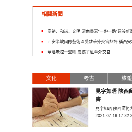
相關新聞
富裕、和諧、文明 渭南書寫“一帶一路”建設新
西安半坡國際藝術區受駐華外交官熱評 稱西安
華陰老腔一聲吼 震撼了駐華外交官
文化
考古
旅遊
見字如晤 陝西
書
見字如晤 陝西師範
2021-07-16 17:32: