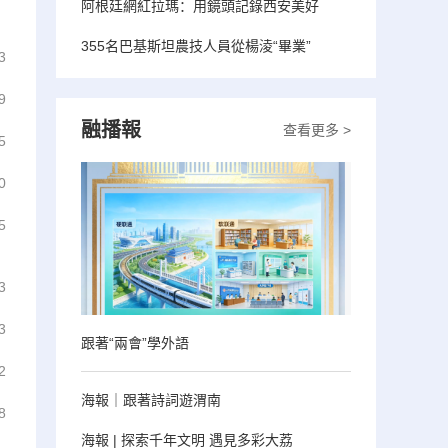
阿根廷網紅拉瑪：用鏡頭記錄西安美好
355名巴基斯坦農技人員從楊淩“畢業”
3
9
融播報
查看更多 >
5
0
5
3
3
跟著“兩會”學外語
2
海報｜跟著詩詞遊渭南
8
海報 | 探索千年文明 遇見多彩大荔