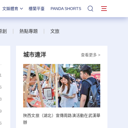
文娛體育
樓蘭平臺
PANDA SHORTS
站內搜索
原創
熱點專題
文旅
城市遠洋
查看更多 >
1
6
3
9
陝西文旅（湖北）宣傳周路演活動在武漢舉
辦
6