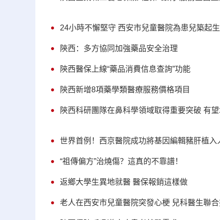
24小時不懈堅守 西安市兒童醫院為患兒築起
陝西：多方協同加強藥品安全治理
陝西醫保上線“藥品消費信息查詢”功能
陝西新增8項藥學類醫療服務價格項目
陝西科研團隊在鼻科學領域取得重要突破 有
世界首例！西京醫院成功將基因編輯豬肝植入
“祖傳偏方”治燒傷？這真的不靠譜！
返鄉大學生異地就醫 醫保報銷這樣做
老人在西安市兒童醫院突發心梗 兒科醫生聯合