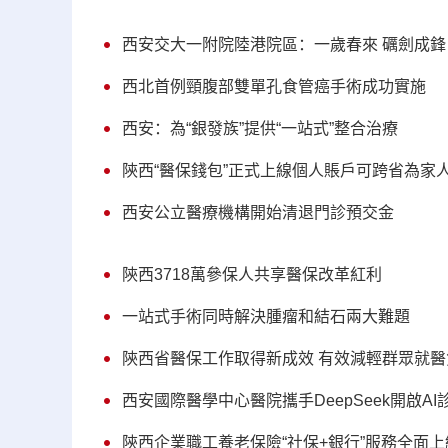
西安交大一附院陸港院區：一歲春來 礪劍成鋒
西北首例頸腹部雙單孔食管癌手術成功實施
西安：為“銀發族”提供“一站式”整合治療
陝西“醫保錢包”正式上線個人賬戶可跨省為家
西安公立醫療機構開始清退門診預交金
陝西3718萬參保人共享醫保改革紅利
一站式手術同時解決腫瘤和結石兩大難題
陝西省醫保工作取得新成效 有效減輕群眾就醫
西安國際醫學中心醫院攜手DeepSeek開啟A
陝西企業職工養老保險“社保+銀行”服務全面上