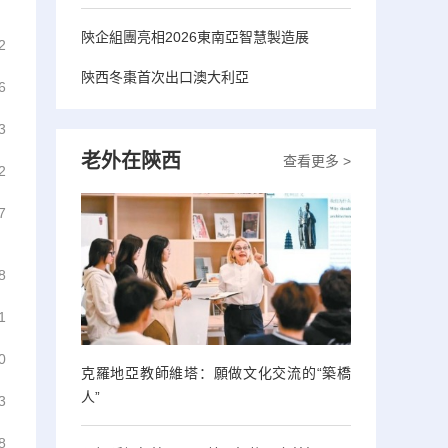
陝企組團亮相2026東南亞智慧製造展
2
陝西冬棗首次出口澳大利亞
6
3
老外在陝西
查看更多 >
2
7
8
1
0
克羅地亞教師維塔：願做文化交流的“築橋
人”
3
8