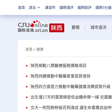
首頁
語言
講習所
國際漫評
國際銳評
國際3分鐘
要聞
城市遠洋
首頁
> 健康
陝西規範八類醫療服務價格項目
陝西持續推動中醫藥産業提質增效
陝西四方面發力推動中醫藥健康消費提質升級
出生僅17天的寶寶頻發低血糖命懸一線 兒童
交大一附院肺移植百例達成 讓生命重獲自由呼