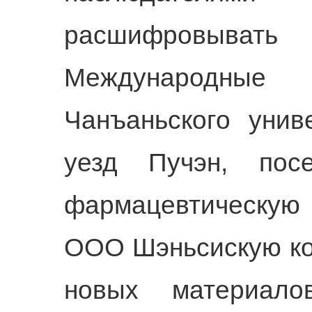
расшифровыват
Международны
Чанъаньского унив
уезд Пучэн, пос
фармацевтическую
ООО Шэньсискую ко
новых материал