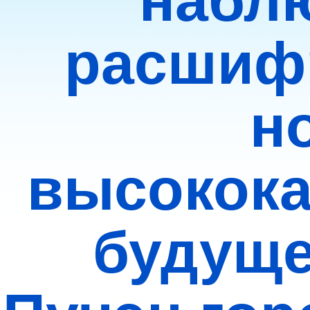
набл
расшиф
н
высокока
будуще