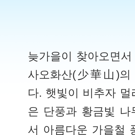
늦가을이 찾아오면서 
사오화산(少華山)의
다. 햇빛이 비추자 멀
은 단풍과 황금빛 나
서 아름다운 가을철 