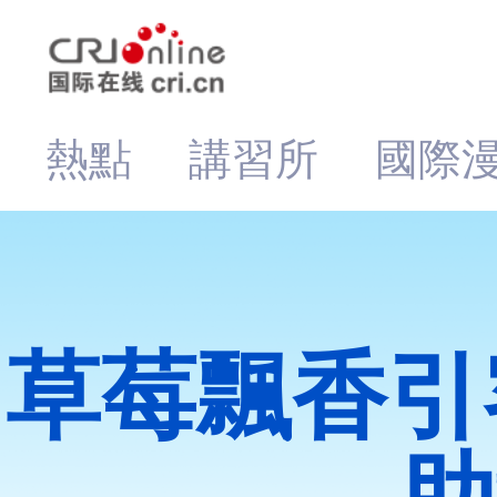
熱點
講習所
國際
草莓飄香引