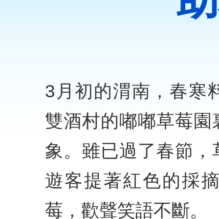
助
3月初的渭南，春寒
雙酒村的嘟嘟草莓園
象。雖已過了春節，
遊客提著紅色的採
莓，歡聲笑語不斷。