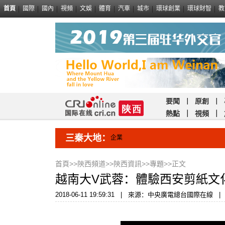
首頁
國際
國內
視頻
文娛
體育
汽車
城市
環球創業
環球財智
教
要聞
｜
原創
｜
熱點
｜
視頻
｜
三秦大地：
企業
首頁
>>
陝西頻道
>>
陝西資訊
>>
專題
>>正文
越南大V武蓉：體驗西安剪紙文
2018-06-11 19:59:31
|
來源：中央廣電總台國際在線
|