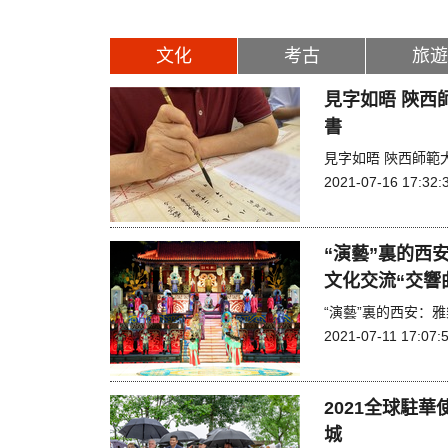
文化
考古
旅遊
見字如晤 陝西
書
見字如晤 陝西師範
2021-07-16 17:32:
“演藝”裏的西
文化交流“交響
“演藝”裏的西安：
2021-07-11 17:07:
2021全球駐
城