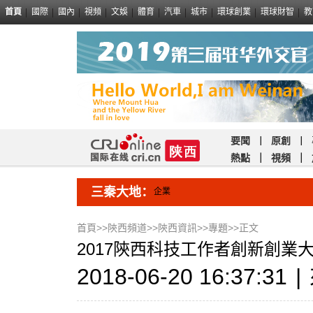
首頁
國際
國內
視頻
文娛
體育
汽車
城市
環球創業
環球財智
教
要聞
｜
原創
｜
熱點
｜
視頻
｜
三秦大地：
企業
首頁
>>
陝西頻道
>>
陝西資訊
>>
專題
>>正文
2017陝西科技工作者創新創業
2018-06-20 16:37:31
|