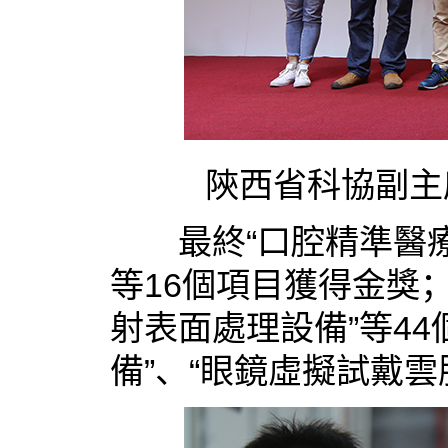
陝西省科協副主席
最終“口腔精準醫療數
等16個項目獲得金獎；
射表面處理設備”等4
備”、“眼鏡虛擬試戴雲