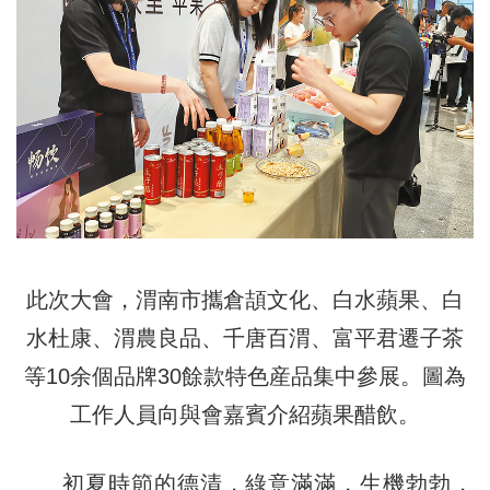
此次大會，渭南市攜倉頡文化、白水蘋果、白
水杜康、渭農良品、千唐百渭、富平君遷子茶
等10余個品牌30餘款特色産品集中參展。圖為
工作人員向與會嘉賓介紹蘋果醋飲。
初夏時節的德清，綠意滿滿，生機勃勃，