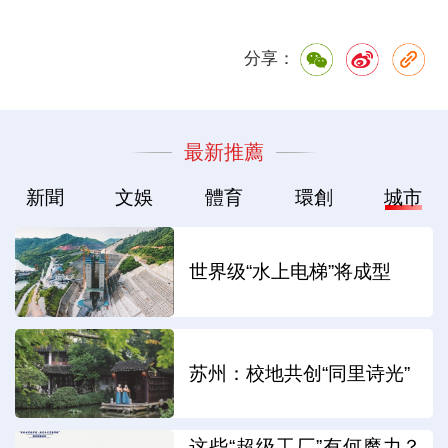
分享：
最新推薦
新聞
文娛
體育
環創
城市
世界级“水上电梯”将成型
苏州：校地共创“同里诗光”
这些“超级工厂”有何魔力？