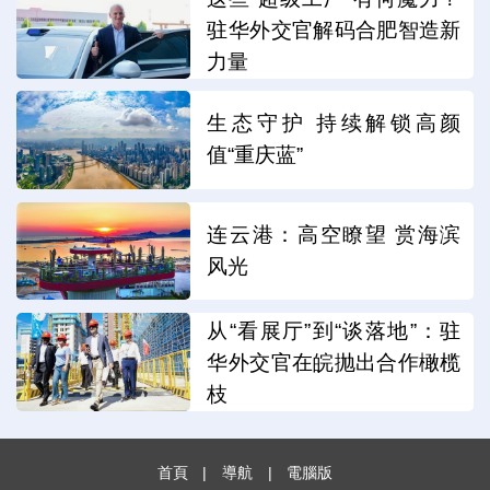
驻华外交官解码合肥智造新
力量
生态守护 持续解锁高颜
值“重庆蓝”
连云港：高空瞭望 赏海滨
风光
从“看展厅”到“谈落地”：驻
华外交官在皖抛出合作橄榄
枝
首頁
|
導航
|
電腦版