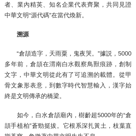
者、業內精英、知名企業代表齊聚，共同見證
中華文明“源代碼”在當代煥新。
溯源
“倉頡造字，天雨粟，鬼夜哭。”據説，5000
多年前，倉頡在渭南白水觀察鳥獸痕跡，創制
文字，中華文明從此有了可追溯的載體。從甲
骨文象形表意，到數字時代智慧輸入，漢字始
終是文明傳承的橋梁。
如今，白水倉頡廟內，樹齡超5000年的“倉
頡手植柏”蒼勁挺拔。它根系深扎黃土，枝葉直