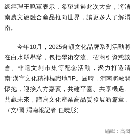
總經理王曉軍表示，希望通過此次大會，將渭
南農文旅融合産品推向世界，讓更多人了解渭
南。
今年10月，2025倉頡文化品牌系列活動將
在白水縣舉辦，包括學術交流、招商引資懇談
會、非遺文創市集等配套活動，聚力打造渭
南“漢字文化精神標識地”IP。屆時，渭南將敞開
懷抱，迎接八方嘉賓，共建平臺、共享機遇、
共贏未來，譜寫文化産業高品質發展新篇章。
（文/圖 渭南報記者 任曉彤）
編輯：高崗