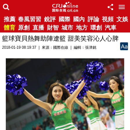
推薦
春風習習
銳評
國際
國內
評論
視頻
文娛
體育
原創
直播
財智
城市
地方
環創
汽車
籃球寶貝熱舞助陣遼籃 甜美笑容沁人心脾
2018-01-19 08:19:37 | 來源：國際在線 | 編輯：張津銘