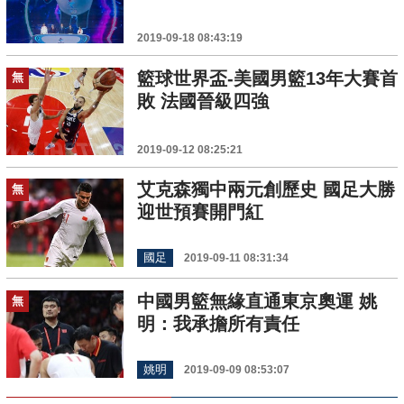
2019-09-18 08:43:19
籃球世界盃-美國男籃13年大賽首
無
敗 法國晉級四強
2019-09-12 08:25:21
艾克森獨中兩元創歷史 國足大勝
無
迎世預賽開門紅
國足
2019-09-11 08:31:34
中國男籃無緣直通東京奧運 姚
無
明：我承擔所有責任
姚明
2019-09-09 08:53:07