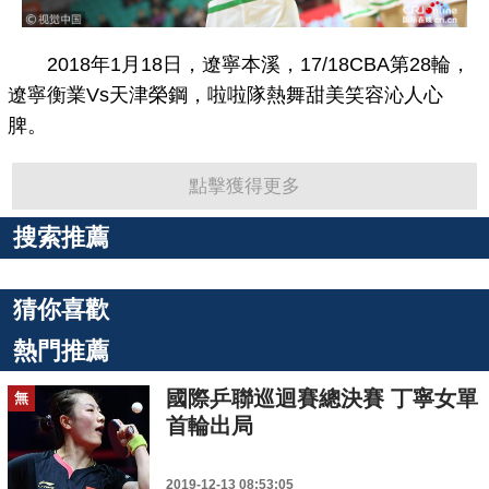
2018年1月18日，遼寧本溪，17/18CBA第28輪，
遼寧衡業Vs天津榮鋼，啦啦隊熱舞甜美笑容沁人心
脾。
點擊獲得更多
搜索推薦
猜你喜歡
熱門推薦
國際乒聯巡迴賽總決賽 丁寧女單
無
首輪出局
2019-12-13 08:53:05