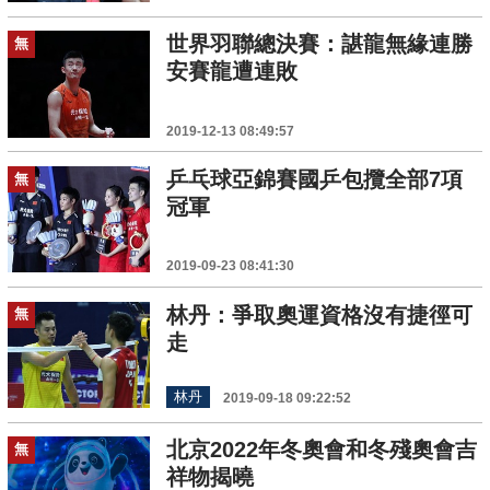
世界羽聯總決賽：諶龍無緣連勝
無
安賽龍遭連敗
2019-12-13 08:49:57
乒乓球亞錦賽國乒包攬全部7項
無
冠軍
2019-09-23 08:41:30
林丹：爭取奧運資格沒有捷徑可
無
走
林丹
2019-09-18 09:22:52
北京2022年冬奧會和冬殘奧會吉
無
祥物揭曉